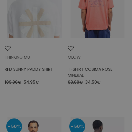
THINKING MU
OLOW
RFD SUNNY PADDY SHIRT
T-SHIRT COSIMA ROSE
MINERAL
109.90€
54.95€
69.00€
34.50€
- 50
- 50