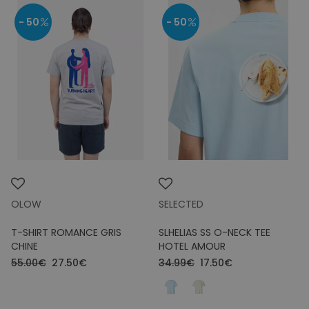
- 50
- 50
OLOW
SELECTED
T-SHIRT ROMANCE GRIS
SLHELIAS SS O-NECK TEE
CHINE
HOTEL AMOUR
55.00€
27.50€
34.99€
17.50€