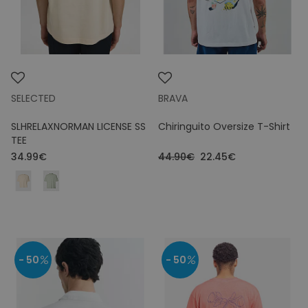
Colours
Price
SELECTED
BRAVA
SLHRELAXNORMAN LICENSE SS
Chiringuito Oversize T-Shirt
TEE
34.99€
44.90€
22.45€
- 50
- 50