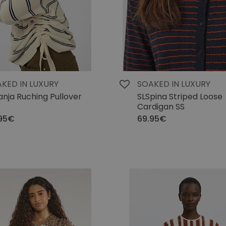
KED IN LUXURY
SOAKED IN LUXURY
anja Ruching Pullover
SLSpina Striped Loose
Cardigan SS
95€
69.95€