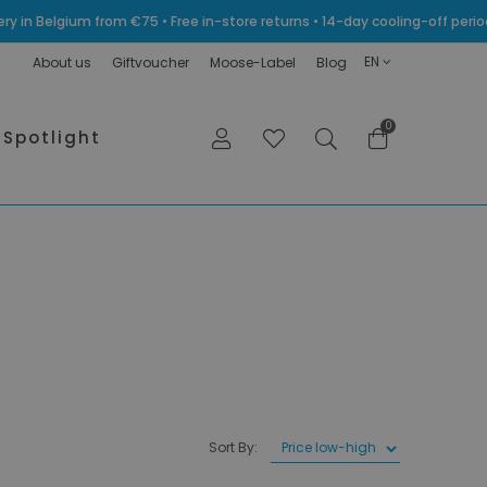
very in Belgium from €75 • Free in-store returns • 14-day cooling-off p
EN
About us
Giftvoucher
Moose-Label
Blog
0
Spotlight
Sort By: