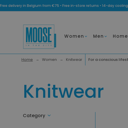
Free delivery in Belgium from €75 • Free in-store returns • 14-day coo
Women
Men
Home
Home
Women
Knitwear
For a conscious lifes
Knitwear
Category