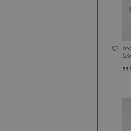
SOA
SLS
89.