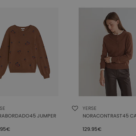
SE
YERSE
RABORDADO45 JUMPER
NORACONTRAST45 C
.95€
129.95€