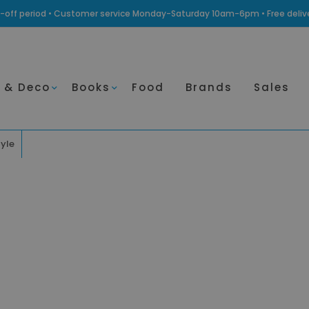
ling-off period • Customer service Monday-Saturday 10am-6pm • Free deli
 & Deco
Books
Food
Brands
Sales
tyle