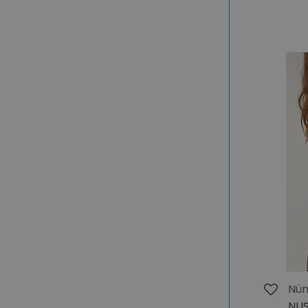
Nü
NUS