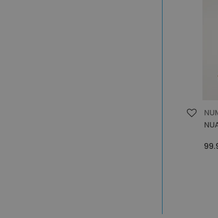
NU
NUA
99.