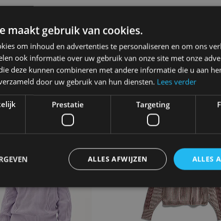
N
MY ESSENTIAL WARDR
e maakt gebruik van cookies.
osalie
MWKir Knit Pullover
kies om inhoud en advertenties te personaliseren en om ons ver
.95€
99.95€
len ook informatie over uw gebruik van onze site met onze adver
 die deze kunnen combineren met andere informatie die u aan hen
n verzameld door uw gebruik van hun diensten.
Lees verder
elijk
Prestatie
Targeting
F
ERGEVEN
ALLES AFWIJZEN
ALLES 