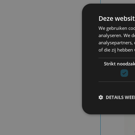
GIV
Deze websit
GBR
We gebruiken coo
49
analyseren. We de
analysepartners,
of die zij hebbe
Strikt noodzak
DETAILS WE