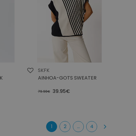
SKFK
CK
AINHOA-GOTS SWEATER
39.95€
79.90€
1
2
...
4