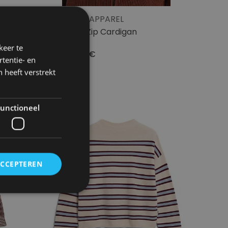
OBE
BASIC APPAREL
Cady Zip Cardigan
keer te
199.95€
tentie- en
 heeft verstrekt
unctioneel
ACCEPTEREN