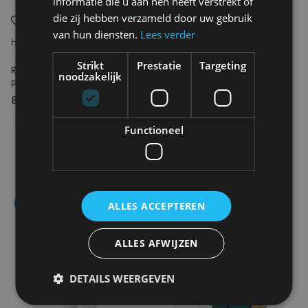
informatie die u aan hen heeft verstrekt of
die zij hebben verzameld door uw gebruik
van hun diensten.
Lees verder
H2O SPORTSWEAR
MAIUM
Strikt
Prestatie
Targeting
RØMØ LW RAIN JACKET -
Original
noodzakelijk
PACKABLE
80.00€
149.00€
74.50€
Functioneel
- 50
ALLES ACCEPTEREN
ALLES AFWIJZEN
DETAILS WEERGEVEN