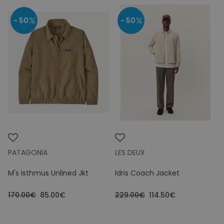
- 50
- 50
PATAGONIA
LES DEUX
M's Isthmus Unlined Jkt
Idris Coach Jacket
170.00€
85.00€
229.00€
114.50€