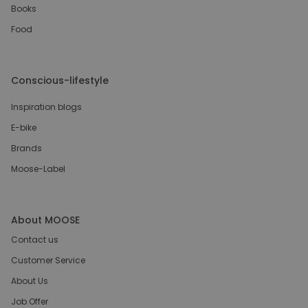
Books
Food
Conscious-lifestyle
Inspiration blogs
E-bike
Brands
Moose-Label
About MOOSE
Contact us
Customer Service
About Us
Job Offer