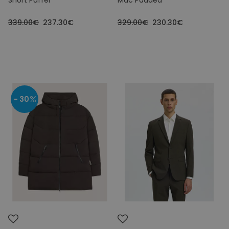
Short Puffer
Mac Padded
339.00€
237.30€
329.00€
230.30€
- 30