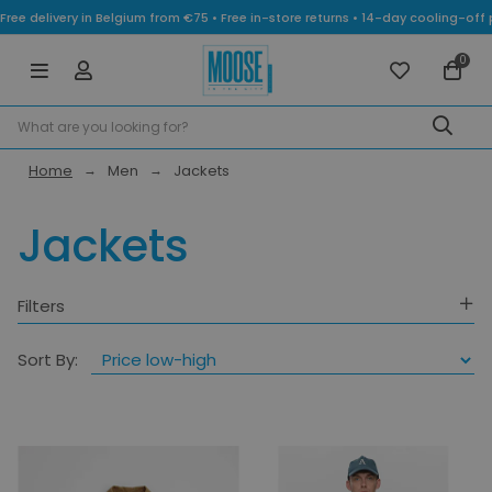
Free delivery in Belgium from €75 • Free in-store returns • 14-day cooling-
0
Home
Men
Jackets
Jackets
Filters
Gender
Sort By:
Category