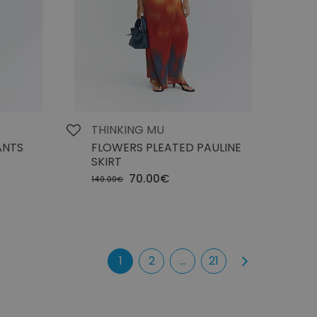
THINKING MU
ANTS
FLOWERS PLEATED PAULINE
SKIRT
70.00€
140.00€
1
2
...
21