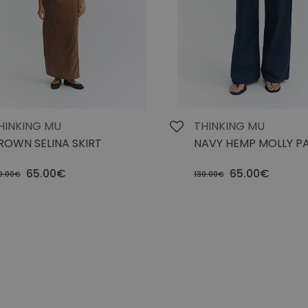
HINKING MU
THINKING MU
ROWN SELINA SKIRT
NAVY HEMP MOLLY P
65.00€
65.00€
0.00€
130.00€