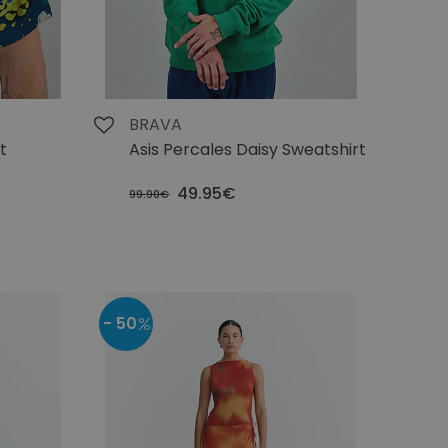
BRAVA
t
Asis Percales Daisy Sweatshirt
49.95€
99.90€
- 50