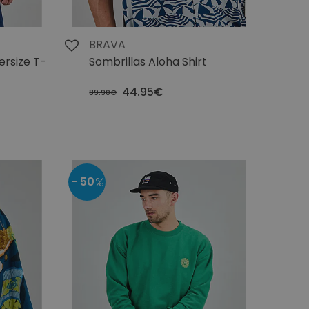
BRAVA
ersize T-
Sombrillas Aloha Shirt
44.95€
89.90€
- 50