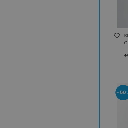
B
C
44
- 50