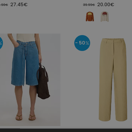
27.45€
20.00€
.90€
39.99€
- 50