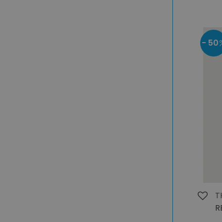
- 50
T
R