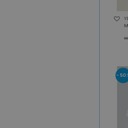
Y
M
99
- 50