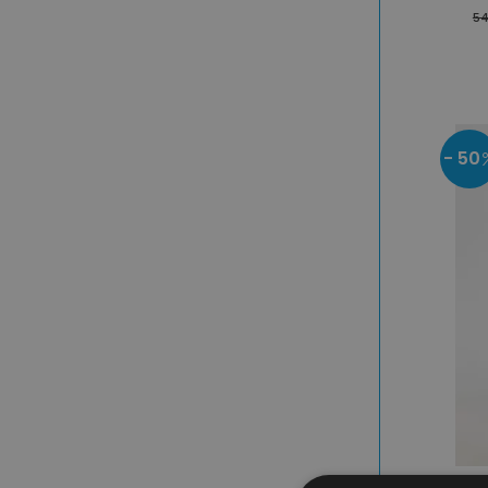
54
- 50