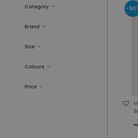
Category
- 50
Brand
Size
Colours
Price
M
S
89