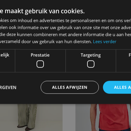
ELECTED
SELECTED
LFTENNA MW BERMUDA
SLWRITA PAXA WIDE
e maakt gebruik van cookies.
ENIM SHORTS
EX
kies om inhoud en advertenties te personaliseren en om ons ver
39.99€
49.99€
.99€
99.99€
len ook informatie over uw gebruik van onze site met onze adver
 die deze kunnen combineren met andere informatie die u aan hen
n verzameld door uw gebruik van hun diensten.
Lees verder
elijk
Prestatie
Targeting
F
- 50
ERGEVEN
ALLES AFWIJZEN
ALLES 