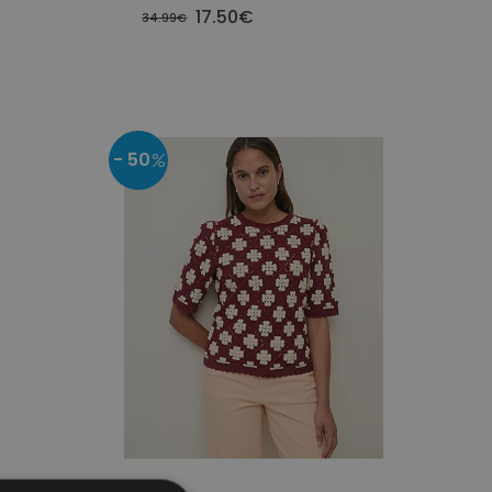
17.50€
34.99€
- 50