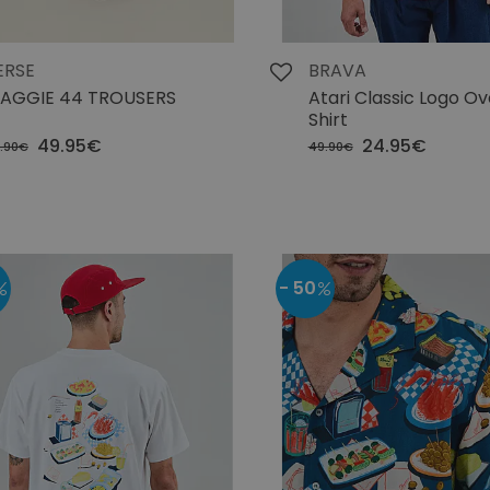
ERSE
BRAVA
AGGIE 44 TROUSERS
Atari Classic Logo Ov
Shirt
49.95€
24.95€
.90€
49.90€
- 50