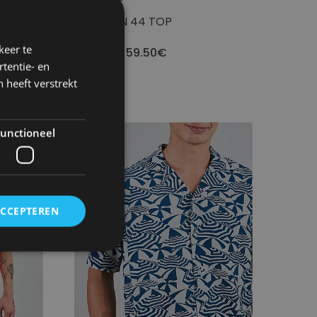
YERSE
 HW PANT
SIMON 44 TOP
keer te
59.50€
119.00€
tentie- en
 heeft verstrekt
unctioneel
- 50
ACCEPTEREN