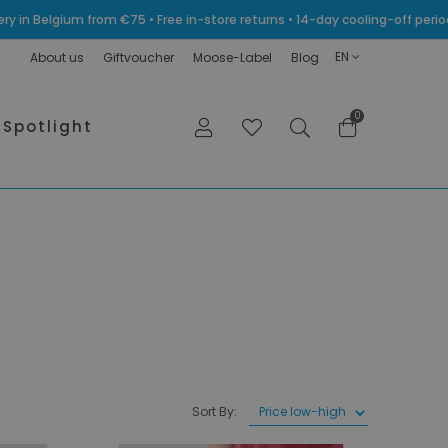
very in Belgium from €75 • Free in-store returns • 14-day cooling-off p
EN
About us
Giftvoucher
Moose-Label
Blog
0
Spotlight
Sort By: