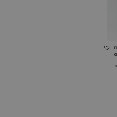
T
B
13