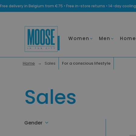
Free delivery in Belgium from €75 • Free in-store returns • 14-day coo
Women
Men
Home
Home
Sales
For a conscious lifestyle
Sales
Gender