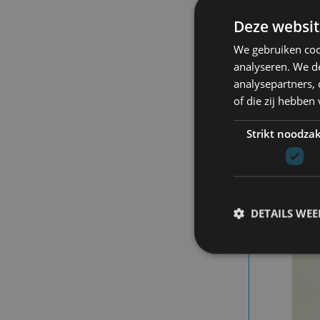
S
S
Deze websit
D
We gebruiken coo
79
analyseren. We de
analysepartners,
of die zij hebbe
Strikt noodzak
- 50
DETAILS WE