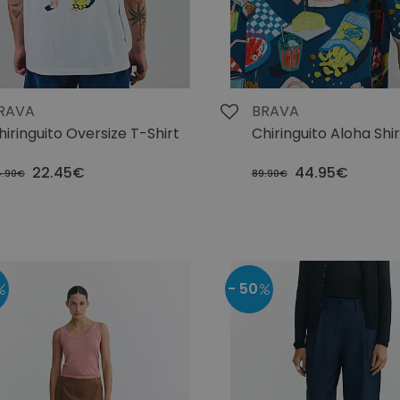
RAVA
BRAVA
hiringuito Oversize T-Shirt
Chiringuito Aloha Shir
22.45€
44.95€
.90€
89.90€
- 50