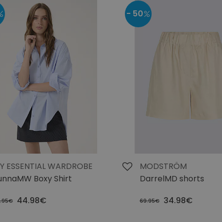
- 50
Y ESSENTIAL WARDROBE
MODSTRÖM
unnaMW Boxy Shirt
DarrelMD shorts
44.98€
34.98€
.95€
69.95€