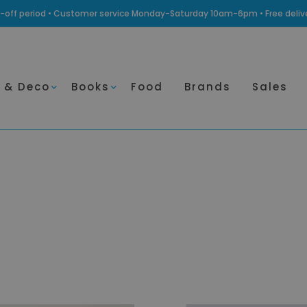
ling-off period • Customer service Monday-Saturday 10am-6pm • Free deli
 & Deco
Books
Food
Brands
Sales