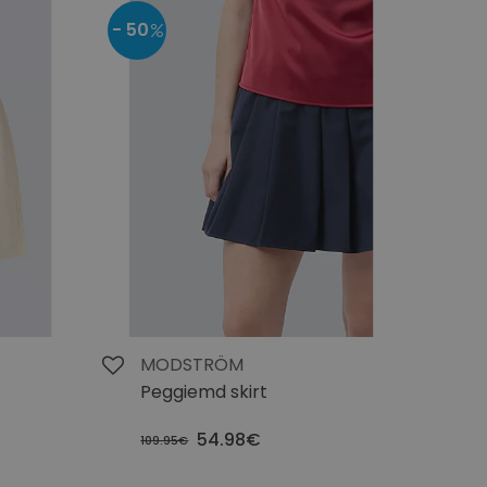
- 50
MODSTRÖM
Peggiemd skirt
54.98€
109.95€