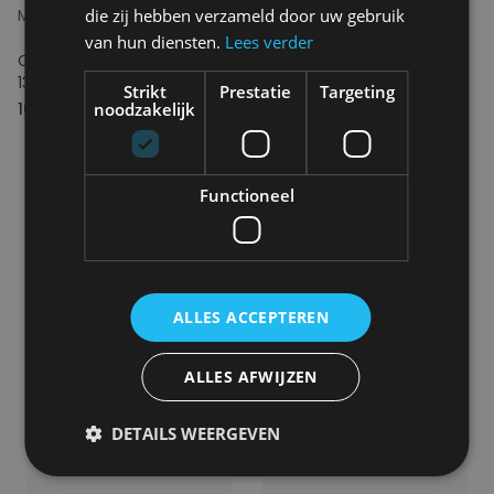
die zij hebben verzameld door uw gebruik
MAISON DEUX
MAISON DEUX
van hun diensten.
Lees verder
Checkerboard Blanket
Swirl Blanket 130x200CM
130x200CM
Strikt
Prestatie
Targeting
noodzakelijk
169.00€
169.00€
Functioneel
ALLES ACCEPTEREN
ALLES AFWIJZEN
DETAILS WEERGEVEN