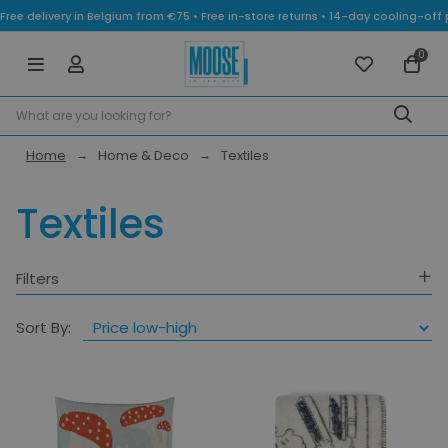
Free delivery in Belgium from €75 • Free in-store returns • 14-day cooling-
0
Home
Home & Deco
Textiles
Textiles
Filters
Category
Sort By:
Brand