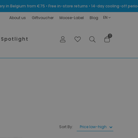
very in Belgium from €75 • Free in-store returns • 14-day cooling-off p
EN
About us
Giftvoucher
Moose-Label
Blog
0
Spotlight
Sort By: