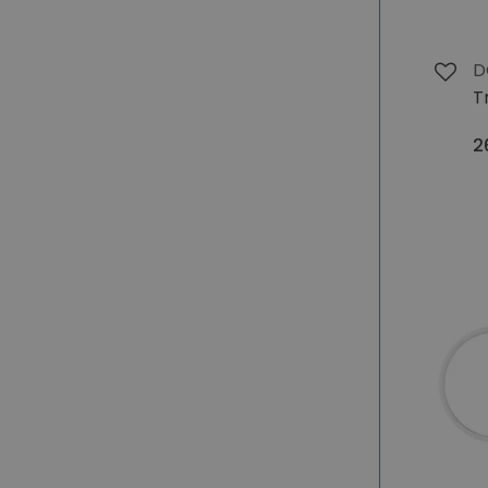
D
T
2