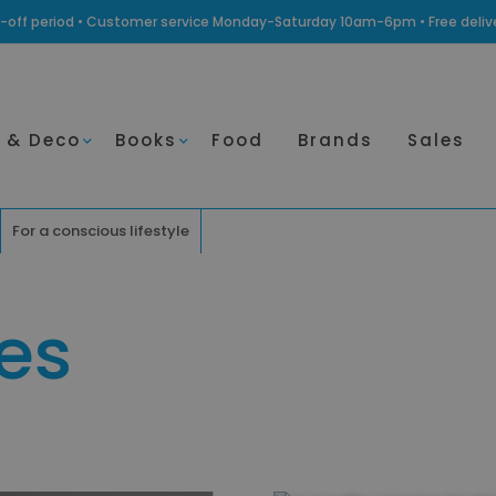
ling-off period • Customer service Monday-Saturday 10am-6pm • Free deli
 & Deco
Books
Food
Brands
Sales
For a conscious lifestyle
es