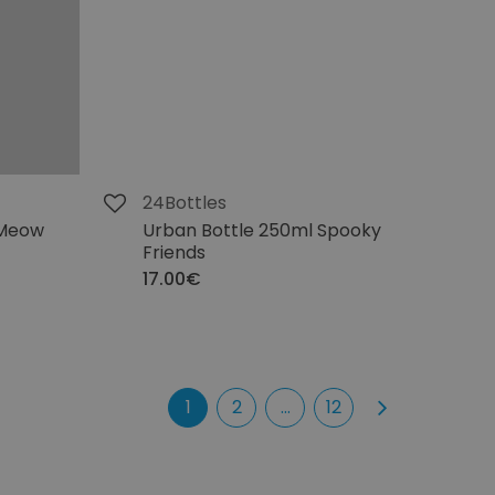
24Bottles
 Meow
Urban Bottle 250ml Spooky
Friends
17.00€
1
2
...
12