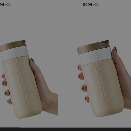
.95€
18.95€