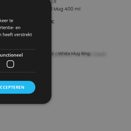
DOPPER
Travel Mug 400 ml
keer te
33.95€
tentie- en
 heeft verstrekt
unctioneel
ACCEPTEREN