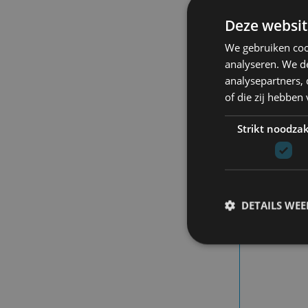
D
T
Deze websit
We gebruiken coo
3
analyseren. We de
analysepartners,
of die zij hebbe
Strikt noodzak
DETAILS WE