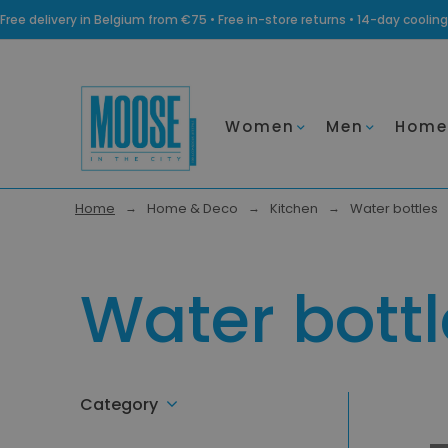
Free delivery in Belgium from €75 • Free in-store returns • 14-day coo
Women
Men
Home
Home
Home & Deco
Kitchen
Water bottles
Water bottl
Category