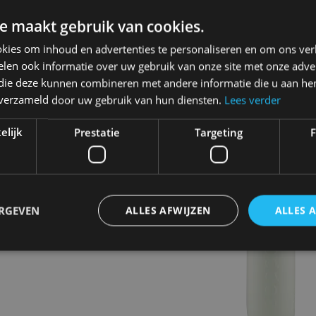
OPPER
DOPPER
ravel Mug 400 ml
Travel Mug 300 ml
e maakt gebruik van cookies.
kies om inhoud en advertenties te personaliseren en om ons ver
3.95€
26.95€
len ook informatie over uw gebruik van onze site met onze adver
 die deze kunnen combineren met andere informatie die u aan hen
n verzameld door uw gebruik van hun diensten.
Lees verder
elijk
Prestatie
Targeting
F
ERGEVEN
ALLES AFWIJZEN
ALLES 