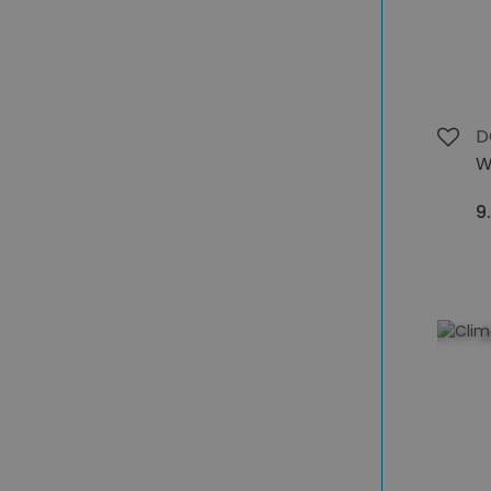
D
W
9