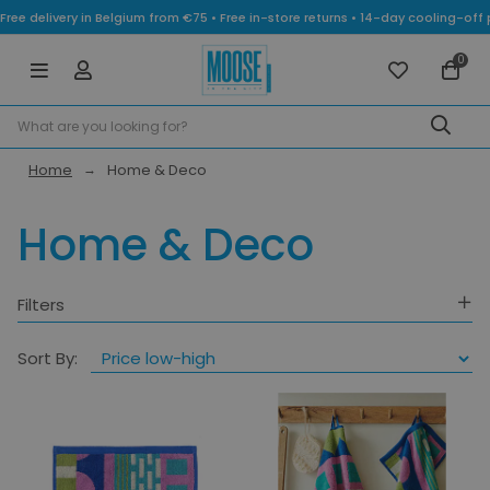
Free delivery in Belgium from €75 • Free in-store returns • 14-day cooling-
0
Home
Home & Deco
Home & Deco
Filters
Gender
Sort By:
Category