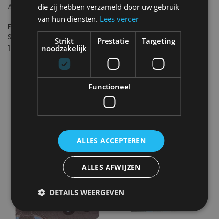
die zij hebben verzameld door uw gebruik
A-JOURNAL
A-JOURNAL
van hun diensten.
Lees verder
Fabrique Playing Cards -
Fabrique Notebook - Stripes
Summer
Dark Blue
Strikt
Prestatie
Targeting
noodzakelijk
16.50€
17.50€
Functioneel
ALLES ACCEPTEREN
ALLES AFWIJZEN
DETAILS WEERGEVEN