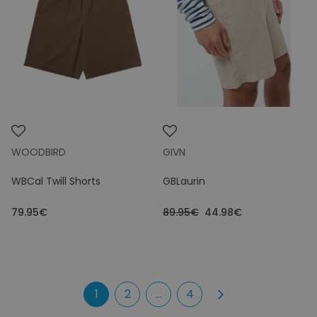
WOODBIRD
GIVN
WBCal Twill Shorts
GBLaurin
79.95€
89.95€
44.98€
1
2
...
4