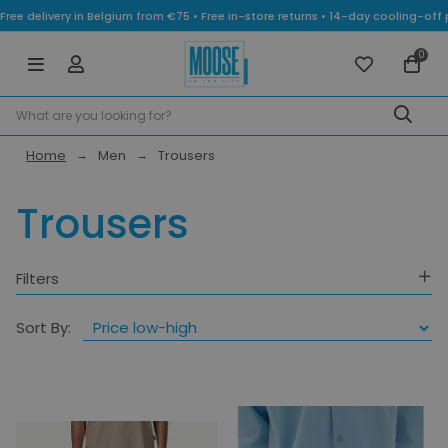
Free delivery in Belgium from €75 • Free in-store returns • 14-day cooling-
0
Home
Men
Trousers
Trousers
Filters
Gender
Sort By:
Category