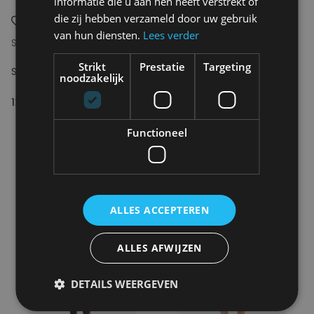
informatie die u aan hen heeft verstrekt of
die zij hebben verzameld door uw gebruik
van hun diensten.
Lees verder
SAMSOE SAMSOE
SAMSOE SAMSOE
Strikt
Prestatie
Targeting
SAJABARI SHORTS 16064
SAJABARI X TROUSERS 16064
noodzakelijk
120.00€
140.00€
Functioneel
ALLES ACCEPTEREN
ALLES AFWIJZEN
DETAILS WEERGEVEN