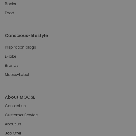
Books
Food
Conscious-lifestyle
Inspiration blogs
E-bike
Brands
Moose-Label
About MOOSE
Contact us
Customer Service
About Us
Job Offer