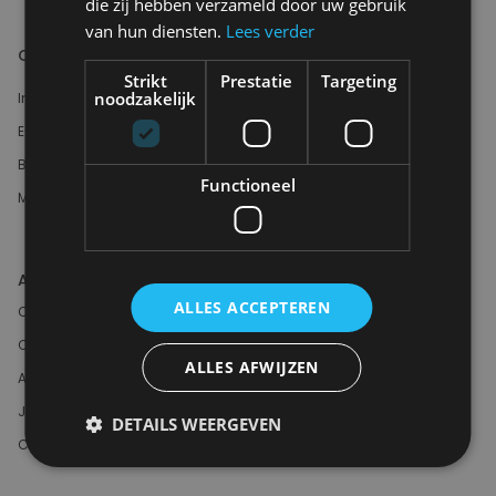
die zij hebben verzameld door uw gebruik
van hun diensten.
Lees verder
Conscious-lifestyle
Strikt
Prestatie
Targeting
noodzakelijk
Inspiration blogs
E-bike
Brands
Functioneel
Moose-Label
About MOOSE
ALLES ACCEPTEREN
Contact us
Customer Service
ALLES AFWIJZEN
About Us
Job Offer
DETAILS WEERGEVEN
Cancel order