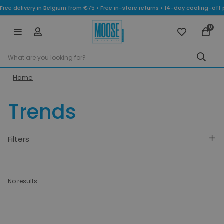
Free delivery in Belgium from €75 • Free in-store returns • 14-day cooling-
0
Home
Trends
Filters
No results