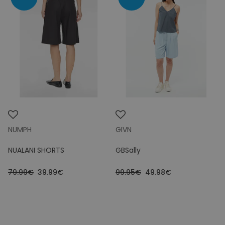
NUMPH
GIVN
NUALANI SHORTS
GBSally
79.99€
39.99€
99.95€
49.98€