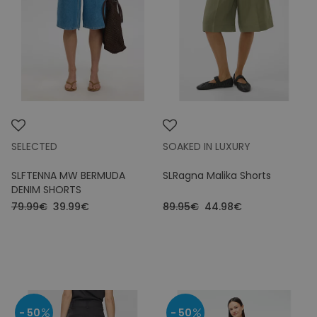
Colours
Price
SELECTED
SOAKED IN LUXURY
SLFTENNA MW BERMUDA
SLRagna Malika Shorts
DENIM SHORTS
79.99€
39.99€
89.95€
44.98€
- 50
- 50