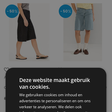
- 50
- 50
ARMEDANGELS
NUMPH
Deze website maakt gebruik
van cookies.
CITY DENIM SHORT
NUBARCELONA SHORTS B3010
We gebruiken cookies om inhoud en
89.90€
44.95€
79.99€
39.99€
advertenties te personaliseren en om ons
verkeer te analyseren. We delen ook