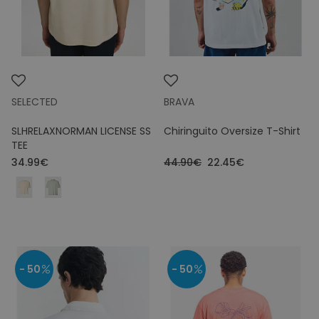
Colours
Price
SELECTED
BRAVA
SLHRELAXNORMAN LICENSE SS
Chiringuito Oversize T-Shirt
TEE
34.99€
44.90€
22.45€
- 50
- 50