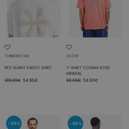
THINKING MU
OLOW
RFD SUNNY PADDY SHIRT
T-SHIRT COSIMA ROSE
MINERAL
109.90€
54.95€
69.00€
34.50€
- 50
- 50