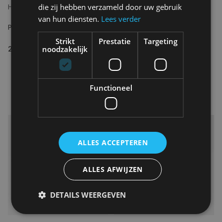
die zij hebben verzameld door uw gebruik
HELLO AUGUST
HELLO AUGUST
van hun diensten.
Lees verder
POSTCARD BEST YES EVER
POSTCARD GECONDOLEERD
Strikt
Prestatie
Targeting
noodzakelijk
2.95€
2.95€
Functioneel
ALLES ACCEPTEREN
ALLES AFWIJZEN
DETAILS WEERGEVEN