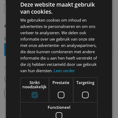
Deze website maakt gebruik
OS
van cookies.
We gebruiken cookies om inhoud en
€ 2,95
advertenties te personaliseren en om ons
verkeer te analyseren. We delen ook
Delivery 2-3 Working days
informatie over uw gebruik van onze site
met onze advertentie- en analysepartners,
Add To Basket
die deze kunnen combineren met andere
informatie die u aan hen heeft verstrekt of
die zij hebben verzameld door uw gebruik
Free shipping (depending on region)
Starting From €75,00
van hun diensten.
Lees verder
14 days to withdraw
Never regret it afterwards
Strikt
Prestatie
Targeting
noodzakelijk
Click and Collect
Pick up in store between 10h-18h.
Functioneel