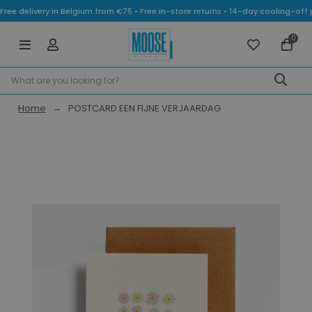
Free delivery in Belgium from €75 • Free in-store returns • 14-day cooling-
0
Home
POSTCARD EEN FIJNE VERJAARDAG