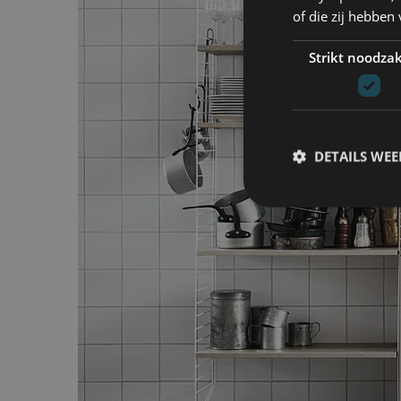
of die zij hebbe
Strikt noodzak
DETAILS WE