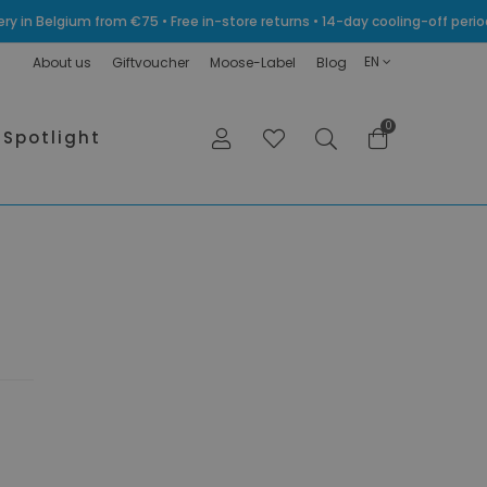
very in Belgium from €75 • Free in-store returns • 14-day cooling-off p
EN
About us
Giftvoucher
Moose-Label
Blog
0
Spotlight