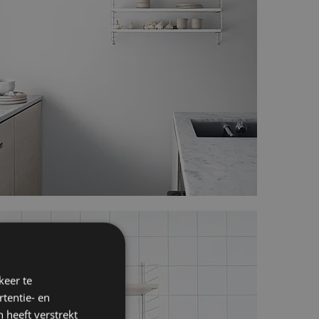
keer te
tentie- en
 heeft verstrekt