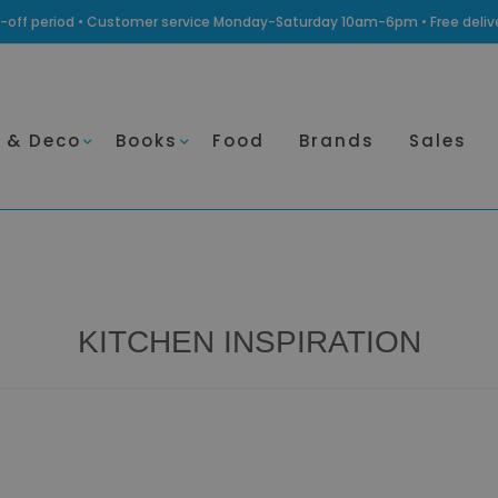
ling-off period • Customer service Monday-Saturday 10am-6pm • Free deli
 & Deco
Books
Food
Brands
Sales
KITCHEN INSPIRATION