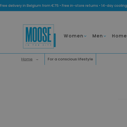
Free delivery in Belgium from €75 • Free in-store returns • 14-day coo
Women
Men
Home
Home
For a conscious lifestyle