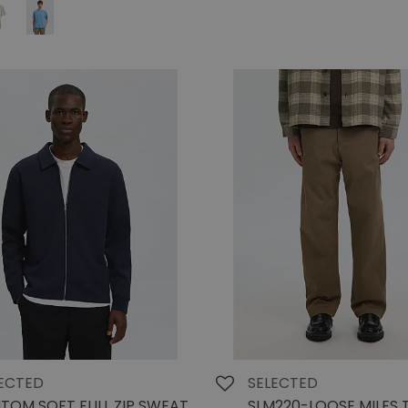
ECTED
SELECTED
TOM SOFT FULL ZIP SWEAT
SLM220-LOOSE MILES 