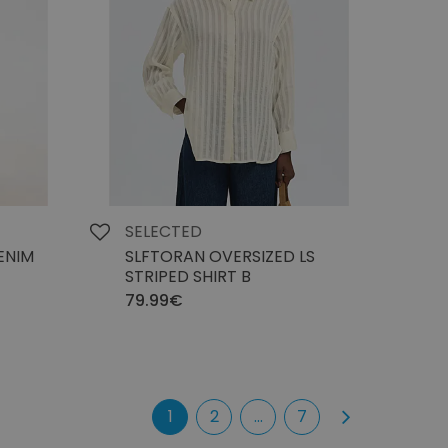
SELECTED
ENIM
SLFTORAN OVERSIZED LS
STRIPED SHIRT B
79.99€
1
2
...
7