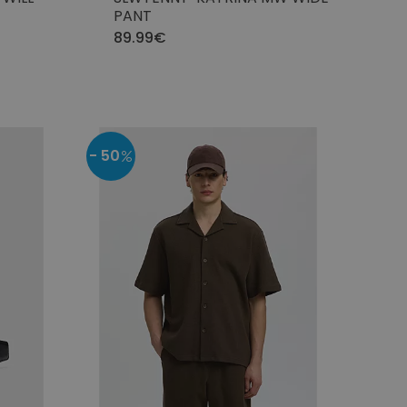
PANT
89.99€
- 50