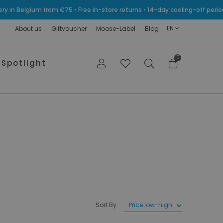
very in Belgium from €75 • Free in-store returns • 14-day cooling-off p
EN
About us
Giftvoucher
Moose-Label
Blog
0
Spotlight
Sort By: