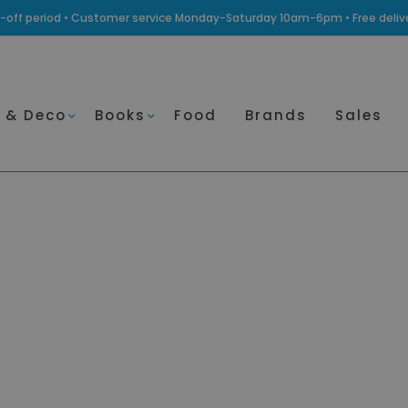
ling-off period • Customer service Monday-Saturday 10am-6pm • Free deli
 & Deco
Books
Food
Brands
Sales