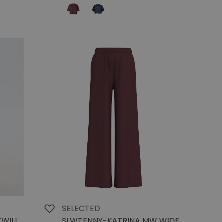
SELECTED
TWILL
SLWTENNY-KATRINA MW WIDE