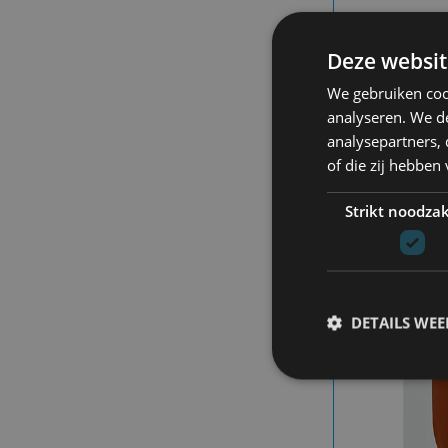
SEL
Deze websit
SLW
CO
We gebruiken coo
99.
analyseren. We de
analysepartners,
of die zij hebbe
Strikt noodzak
- 50
DETAILS WE