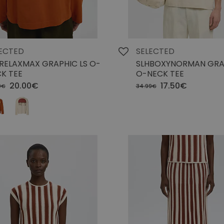
ECTED
SELECTED
RELAXMAX GRAPHIC LS O-
SLHBOXYNORMAN GRA
K TEE
O-NECK TEE
20.00€
17.50€
9€
34.99€