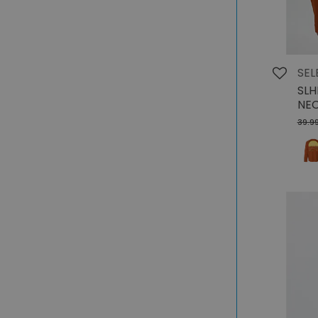
SEL
SLH
NEC
39.9