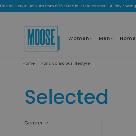
Free delivery in Belgium from €75 • Free in-store returns • 14-day coo
Women
Men
Home
Home
For a conscious lifestyle
Selected
Gender