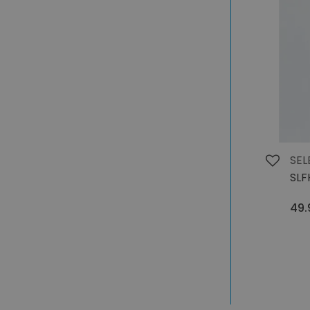
SEL
SLF
49