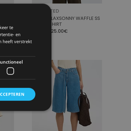
SELECTED
LT NOOS
SLMRELAXSONNY WAFFLE SS
OVERSHIRT
keer te
25.00€
49.99€
tentie- en
 heeft verstrekt
unctioneel
- 50
ACCEPTEREN