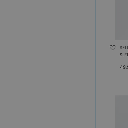
SEL
SLF
49