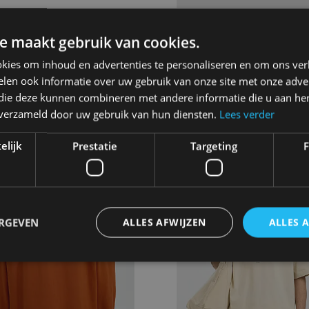
ECTED
SELECTED
e maakt gebruik van cookies.
EXTRA WIDE BARIA-KORI
SLMAKSEL LEATHER BE
LORED MW JNS
kies om inhoud en advertenties te personaliseren en om ons ver
99€
54.99€
len ook informatie over uw gebruik van onze site met onze adver
 die deze kunnen combineren met andere informatie die u aan hen
n verzameld door uw gebruik van hun diensten.
Lees verder
elijk
Prestatie
Targeting
F
- 50
ERGEVEN
ALLES AFWIJZEN
ALLES 