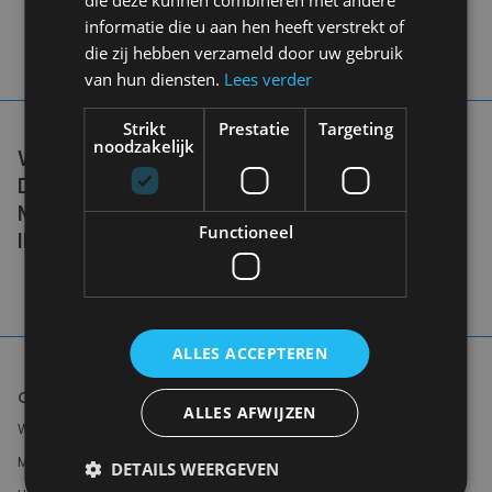
informatie die u aan hen heeft verstrekt of
die zij hebben verzameld door uw gebruik
van hun diensten.
Lees verder
Strikt
Prestatie
Targeting
noodzakelijk
WE DON'T NEED A HANDFUL OF PEOPLE
DOING ZERO WASTE PERFECTLY. WE NEED
MILLIONS OF PEOPLE DOING IT
Functioneel
IMPERFECTLY.
Anne Marie Bonneau
ALLES ACCEPTEREN
Offer
ALLES AFWIJZEN
Women
Men
DETAILS WEERGEVEN