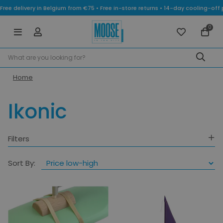
Free delivery in Belgium from €75 • Free in-store returns • 14-day cooling-
0
Home
Ikonic
Filters
Colours
Sort By:
Price