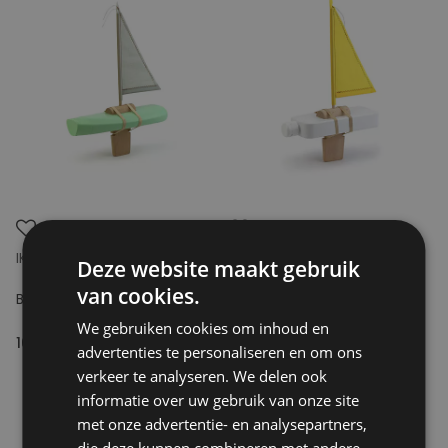
IKONIC
IKONIC
Deze website maakt gebruik
van cookies.
Bottle Boat - Gray Sail
Bottle Boat - Yellow Sail
We gebruiken cookies om inhoud en
16.95€
16.95€
advertenties te personaliseren en om ons
verkeer te analyseren. We delen ook
informatie over uw gebruik van onze site
met onze advertentie- en analysepartners,
die deze kunnen combineren met andere