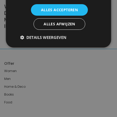
WE DON'T NEED A HANDFUL OF PEOPLE
ALLES ACCEPTEREN
DOING ZERO WASTE PERFECTLY. WE NEED
MILLIONS OF PEOPLE DOING IT
ALLES AFWIJZEN
IMPERFECTLY.
DETAILS WEERGEVEN
Anne Marie Bonneau
Offer
Women
Men
Home & Deco
Books
Food