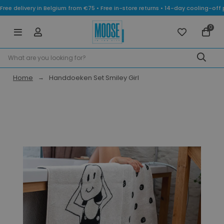
Free delivery in Belgium from €75 • Free in-store returns • 14-day cooling-
0
Home
Handdoeken Set Smiley Girl