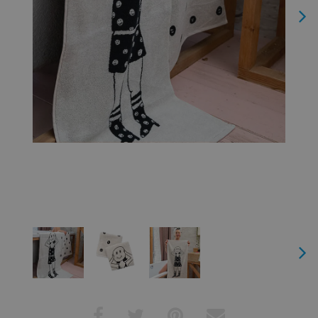
Next
Next