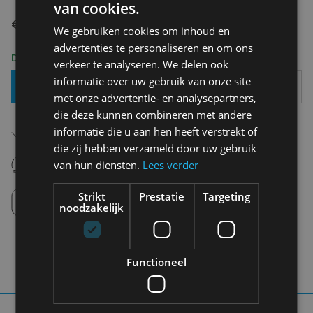
van cookies.
€ 39,90
We gebruiken cookies om inhoud en
advertenties te personaliseren en om ons
Delivery 2-3 Working days
verkeer te analyseren. We delen ook
informatie over uw gebruik van onze site
Add To Basket
met onze advertentie- en analysepartners,
die deze kunnen combineren met andere
Free shipping (depending on region)
informatie die u aan hen heeft verstrekt of
Starting From €75,00
die zij hebben verzameld door uw gebruik
14 days to withdraw
van hun diensten.
Lees verder
Never regret it afterwards
Click and Collect
Strikt
Prestatie
Targeting
Pick up in store between 10h-18h.
noodzakelijk
Functioneel