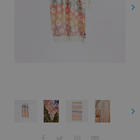
Next
Next