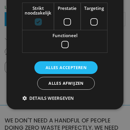
Levering 2-3 Werkdagen
Strikt
Prestatie
Targeting
noodzakelijk
Toevoegen Aan Mandje
Functioneel
Gratis verzending in België
Vanaf €75,00
14 dagen om te retourneren
Nooit meer spijt van krijgen
Click en Collect
ALLES ACCEPTEREN
Afhalen in de winkel tussen 10u-18u.
ALLES AFWIJZEN
DETAILS WEERGEVEN
WE DON'T NEED A HANDFUL OF PEOPLE
DOING ZERO WASTE PERFECTLY. WE NEED