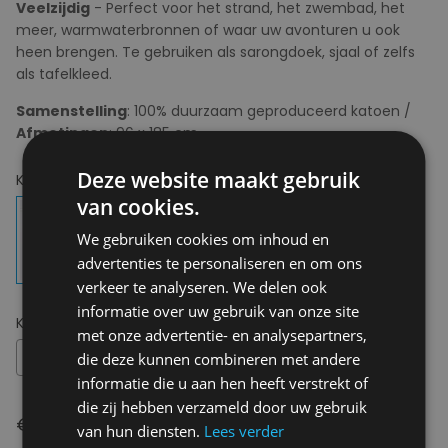
Veelzijdig
- Perfect voor het strand, het zwembad, het
meer, warmwaterbronnen of waar uw avonturen u ook
heen brengen. Te gebruiken als sarongdoek, sjaal of zelfs
als tafelkleed.
Samenstelling
: 100% duurzaam geproduceerd katoen /
Afmetingen
: 96 x 185 cm
Deze website maakt gebruik
Kies uw kleur:
MULTI
van cookies.
We gebruiken cookies om inhoud en
advertenties te personaliseren en om ons
verkeer te analyseren. We delen ook
informatie over uw gebruik van onze site
Kies uw maat:
OS
met onze advertentie- en analysepartners,
OS
die deze kunnen combineren met andere
informatie die u aan hen heeft verstrekt of
die zij hebben verzameld door uw gebruik
€ 60,00
van hun diensten.
Lees verder