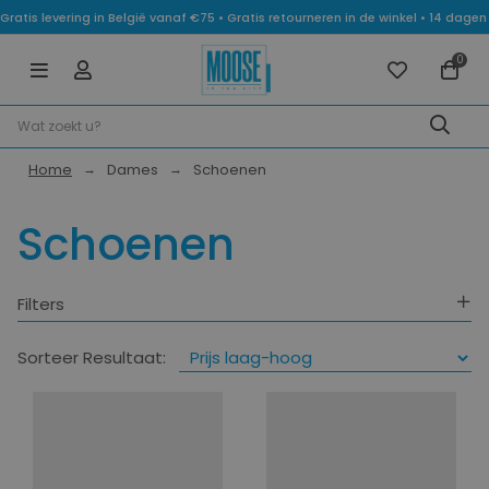
Gratis levering in België vanaf €75 • Gratis retourneren in de winkel • 14 dag
0
Home
Dames
Schoenen
Schoenen
Filters
Geslacht
Sorteer Resultaat:
Categorie