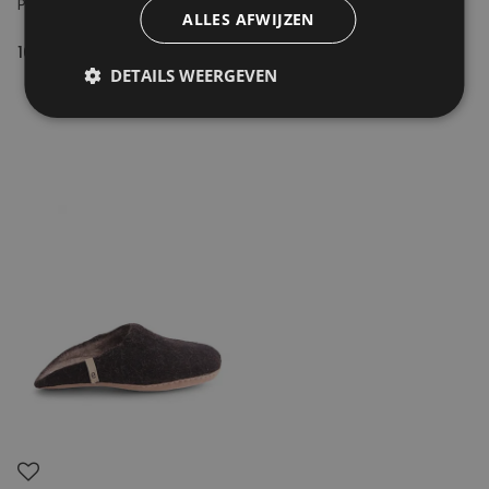
PHOBOS Leather Clog
SLFMalle Suede Slider B
ALLES AFWIJZEN
165.00€
99.99€
DETAILS WEERGEVEN