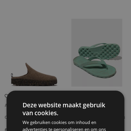
Deze website maakt gebruik
ASPORTUGUESAS
ASPORTUGUESAS
van cookies.
COME L Felt Slip on Mule
EARTH L Cork Rubber Slippers
We gebruiken cookies om inhoud en
advertenties te personaliseren en om ons
69.99€
29.99€