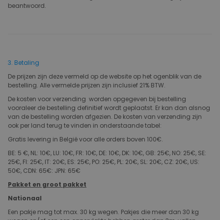
beantwoord.
3. Betaling
De prijzen zijn deze vermeld op de website op het ogenblik van de
bestelling. Alle vermelde prijzen zijn inclusief 21% BTW.
De kosten voor verzending worden opgegeven bij bestelling
vooraleer de bestelling definitief wordt geplaatst. Er kan dan alsnog
van de bestelling worden afgezien. De kosten van verzending zijn
ook per land terug te vinden in onderstaande tabel:
Gratis levering in België voor alle orders boven 100€.
BE: 5 €, NL: 10€, LU: 10€, FR: 10€, DE: 10€, DK: 10€, GB: 25€, NO: 25€, SE:
25€, FI: 25€, IT: 20€, ES: 25€, PO: 25€, PL: 20€, SL: 20€, CZ: 20€, US:
50€, CDN: 65€: JPN: 65€
Pakket en groot pakket
Nationaal​
Een pakje mag tot max. 30 kg wegen. Pakjes die meer dan 30 kg