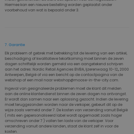
Hiermee kan een nieuwe bestelling worden geplaatst onder
voorbehoud van wat is bepaald onder 3.
7. Garantie
Elk probleem of gebrek met betrekking tot de levering van een artikel,
beschadiging of kwalitatieve tekortkoming moet binnen de zeven
dagen schriftelijk worden gemeld via een aangetekend schrijven
aan het adres: Nordic Retail Agencies BVBA, Ijzerenwaag 10-12
,
2000
Antwerpen, België of via een bericht op de contactpagina van de
webshop of een mail naar webshop@moose-in-the-city.com.
Ingeval van gesignaleerde problemen moet de klant dit melden
aan de online klantendienst binnen de zeven dagen na ontvangst.
Er wordt dan samen naar een oplossing gezocht. Indien de levering
moet teruggezonden worden naar de verkoper, gebeurt dit op de
wijze zoals vermeld onder 7. De kosten van verzending vanuit België
( mits een gepersonaliseerd label wordt opgemaakt zoals hoger
omschreven onder 7 ) vallen ten laste van de verkoper. Voor
verzending vanuit andere landen, staat de klant zelf in voor de
kosten.