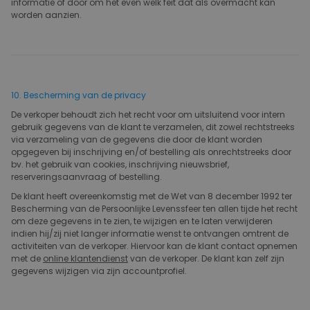
informatie of door om het even welk feit dat als overmacht kan
worden aanzien.
10. Bescherming van de privacy
De verkoper behoudt zich het recht voor om uitsluitend voor intern
gebruik gegevens van de klant te verzamelen, dit zowel rechtstreeks
via verzameling van de gegevens die door de klant worden
opgegeven bij inschrijving en/of bestelling als onrechtstreeks door
bv. het gebruik van cookies, inschrijving nieuwsbrief,
reserveringsaanvraag of bestelling.
De klant heeft overeenkomstig met de Wet van 8 december 1992 ter
Bescherming van de Persoonlijke Levenssfeer ten allen tijde het recht
om deze gegevens in te zien, te wijzigen en te laten verwijderen
indien hij/zij niet langer informatie wenst te ontvangen omtrent de
activiteiten van de verkoper. Hiervoor kan de klant contact opnemen
met de
online klantendienst
van de verkoper. De klant kan zelf zijn
gegevens wijzigen via zijn accountprofiel.