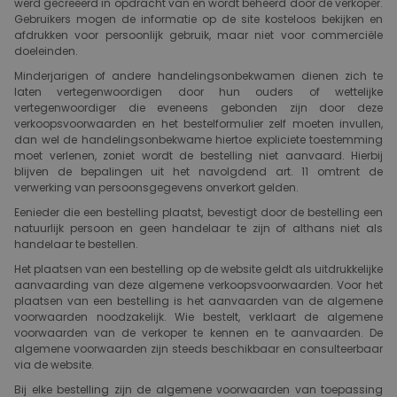
werd gecreëerd in opdracht van en wordt beheerd door de verkoper.
Gebruikers mogen de informatie op de site kosteloos bekijken en
afdrukken voor persoonlijk gebruik, maar niet voor commerciële
doeleinden.
Minderjarigen of andere handelingsonbekwamen dienen zich te
laten vertegenwoordigen door hun ouders of wettelijke
vertegenwoordiger die eveneens gebonden zijn door deze
verkoopsvoorwaarden en het bestelformulier zelf moeten invullen,
dan wel de handelingsonbekwame hiertoe expliciete toestemming
moet verlenen, zoniet wordt de bestelling niet aanvaard. Hierbij
blijven de bepalingen uit het navolgdend art. 11 omtrent de
verwerking van persoonsgegevens onverkort gelden.
Eenieder die een bestelling plaatst, bevestigt door de bestelling een
natuurlijk persoon en geen handelaar te zijn of althans niet als
handelaar te bestellen.
Het plaatsen van een bestelling op de website geldt als uitdrukkelijke
aanvaarding van deze algemene verkoopsvoorwaarden. Voor het
plaatsen van een bestelling is het aanvaarden van de algemene
voorwaarden noodzakelijk. Wie bestelt, verklaart de algemene
voorwaarden van de verkoper te kennen en te aanvaarden. De
algemene voorwaarden zijn steeds beschikbaar en consulteerbaar
via de website.
Bij elke bestelling zijn de algemene voorwaarden van toepassing