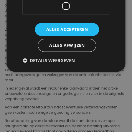
teruggebracht of omgeruild voor een ander artikel in de MOOSE in
the CITY store. Het artikel dient in de winkel te worden afgegeven in
de originele verpakking samen met het retourformulier. De klant
wordt naar keuze terugbetaald of ontvangt een tegoedbon.
ALLES ACCEPTEREN
De klant kan ook het artikel binnen de veertien kalenderdagen per
post terugzenden. Het artikel dient dan te worden verpakt in de
originele verzenddoos en samen met het retourformulier te worden
ALLES AFWIJZEN
verzonden aan volgend retouradres : NORDIC RETAIL AGENCIES
BVBA, Ijzerenwaag 10-12, 2000 Antwerpen, België.
Terugzending is altijd op de kosten van de klant. Ook voor
DETAILS WEERGEVEN
terugzending vanuit het buitenland draagt de klant zelf de kosten.
Een terugzending kan enkel gebeuren nadat de koper een retour-ID
heeft aangevraagd en verkregen van de online klantendienst via
mail..
In ieder geval wordt een retour enkel aanvaard indien het artikel
onbevuild, onbeschadigd en ongedragen is en zich in de originele
verpakking bevindt.
Aan een correcte retour zijn naast eventuele verzendingskosten
geen kosten noch enige vergoeding verbonden.
Na afhandeling van de retour wordt de klant door de verkoper
terugbetaald op dezelfde manier als de klant betaling uitvoerde.
Indien gewenst kan de klant ook opteren voor een tegoedbon.