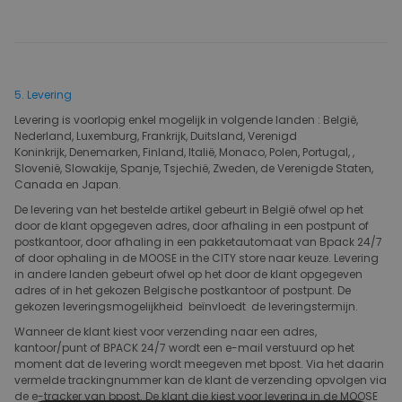
5. Levering
Levering is voorlopig enkel mogelijk in volgende landen : België,
Nederland, Luxemburg, Frankrijk, Duitsland, Verenigd
Koninkrijk, Denemarken, Finland, Italië, Monaco, Polen, Portugal, ,
Slovenië, Slowakije, Spanje, Tsjechië, Zweden, de Verenigde Staten,
Canada en Japan.
De levering van het bestelde artikel gebeurt in België ofwel op het
door de klant opgegeven adres, door afhaling in een postpunt of
postkantoor, door afhaling in een pakketautomaat van Bpack 24/7
of door ophaling in de MOOSE in the CITY store naar keuze. Levering
in andere landen gebeurt ofwel op het door de klant opgegeven
adres of in het gekozen Belgische postkantoor of postpunt. De
gekozen leveringsmogelijkheid beïnvloedt de leveringstermijn.
Wanneer de klant kiest voor verzending naar een adres,
kantoor/punt of BPACK 24/7 wordt een e-mail verstuurd op het
moment dat de levering wordt meegeven met bpost. Via het daarin
vermelde trackingnummer kan de klant de verzending opvolgen via
de e-tracker van bpost. De klant die kiest voor levering in de MOOSE