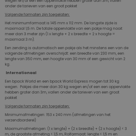
wegen en/of een een oppervlakte hebben groter dan 3m, vallen
onder de tarieven van een groot pakket​
Volgende formaten zijn toegelaten:
Het minimumformaat is 145 mm x 112 mm​. De langste zijde is
maximaal 1,5 m. De totale oppervlakte van een pakje mag nooit
meer dan 3 meter zijn (1 x lengte + 2 x breedte + 2 x hoogte =
maximaal 3 m).
Een zending is automatisch een pakje als het minstens een van de
volgende afmetingen overschrijdt: een breedte van 230 mm, een
lengte van 350 mm, een hoogte van 30 mm of een gewicht van 2
kg.
Internationaal
Een bpack World en een bpack World Express mogen tot 30 kg
wegen. Pakjes die meer dan 30 kg wegen en/of een een oppervlakte
hebben groter dan 3m, vallen onder de tarieven van een groot
pakket​
Volgende formaten zijn toegelaten:
Minimumafmetingen: 153 x 240 mm (afmetingen van het
verzendborderel)​
Maximumafmetingen: (1 x lengte) + (2 x breedte) + (2 x hoogte) < 3
m, de grootste afmeting < 1,5 m, Rolformaat: lengte < 1,5 m en