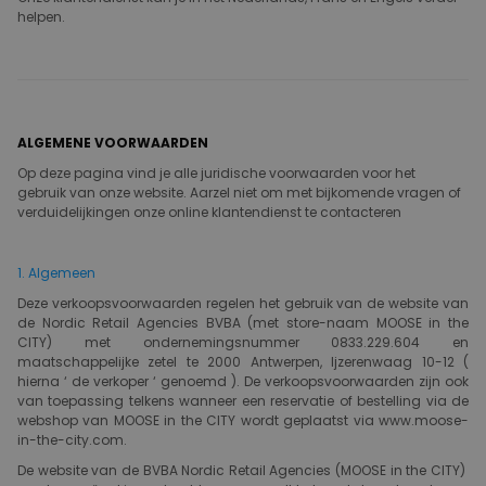
helpen.
ALGEMENE VOORWAARDEN
Op deze pagina vind je alle juridische voorwaarden voor het
gebruik van onze website. Aarzel niet om met bijkomende vragen of
verduidelijkingen onze online klantendienst te contacteren​
1. Algemeen
Deze verkoopsvoorwaarden regelen het gebruik van de website van
de Nordic Retail Agencies BVBA (met store-naam MOOSE in the
CITY) met ondernemingsnummer 0833.229.604 en
maatschappelijke zetel te 2000 Antwerpen, Ijzerenwaag 10-12 (
hierna ‘ de verkoper ‘ genoemd ). De verkoopsvoorwaarden zijn ook
van toepassing telkens wanneer een reservatie of bestelling via de
webshop van MOOSE in the CITY wordt geplaatst via www.moose-
in-the-city.com.
De website van de BVBA Nordic Retail Agencies (MOOSE in the CITY)