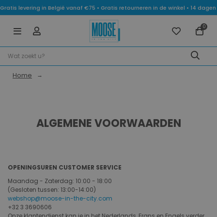
Gratis levering in België vanaf €75 • Gratis retourneren in de winkel • 14 dag
0
Home
ALGEMENE VOORWAARDEN
OPENINGSUREN CUSTOMER SERVICE
Maandag - Zaterdag: 10:00 - 18:00
(Gesloten tussen: 13:00-14:00)
webshop@moose-in-the-city.com
+32 3 3690606
Onze klantendienst kan je in het Nederlands, Frans en Engels verder