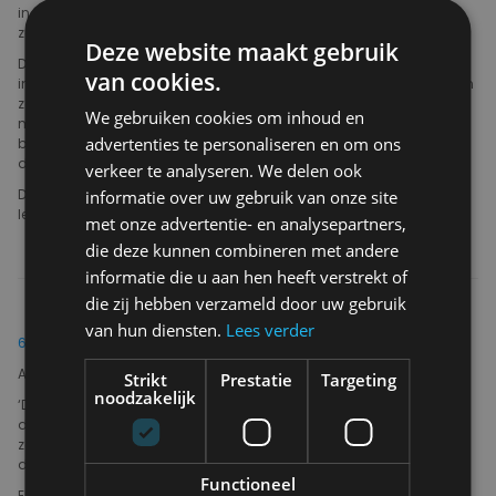
in the City store, postkantoor of postpunt ontvangt een e-mail van
zodra de zending is toegekomen in het gekozen afhaalpunt.
Deze website maakt gebruik
De leveringstermijn gaat pas in na ontvangst van betaling, ook
van cookies.
indien via overschrijving wordt betaald. Er wordt gestreefd naar een
zo kort mogelijke leveringstermijn. De leveringstermijn bedraagt
We gebruiken cookies om inhoud en
minimaal 1 dag en maximaal 30 dagen na ontvangst van de
advertenties te personaliseren en om ons
betaling voor levering in België, en minimaal 2 en maximaal 30
dagen in andere landen.
verkeer te analyseren. We delen ook
De verkoper is niet aansprakelijk voor vertraging of uitblijven van de
informatie over uw gebruik van onze site
levering door toedoen van de vervoerder.
met onze advertentie- en analysepartners,
die deze kunnen combineren met andere
informatie die u aan hen heeft verstrekt of
die zij hebben verzameld door uw gebruik
van hun diensten.
Lees verder
6. Retour
Art. 46 Wet Marktpraktijken :
Strikt
Prestatie
Targeting
noodzakelijk
‘De consument heeft het recht aan de onderneming mee te delen
dat hij afziet van de aankoop, zonder betaling van een boete en
zonder opgave van motief binnen de 14 kalenderdagen vanaf de
dag die volgt op de levering van het goed’.
Functioneel
Elk besteld artikel kan binnen veertien kalenderdagen worden