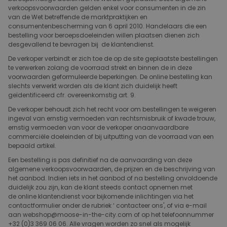
verkoopsvoorwaarden gelden enkel voor consumenten in de zin
van de Wet betreffende de marktpraktijken en
consumentenbescherming van 6 april 2010. Handelaars die een
bestelling voor beroepsdoeleinden willen plaatsen dienen zich
desgevallend te bevragen bij de klantendienst.
De verkoper verbindt er zich toe de op de site geplaatste bestellingen
te verwerken zolang de voorraad strekt en binnen de in deze
voorwaarden geformuleerde beperkingen. De online bestelling kan
slechts verwerkt worden als de klant zich duidelijk heeft
geïdentificeerd cfr. overeenkomstig art. 9.
De verkoper behoudt zich het recht voor om bestellingen te weigeren
ingeval van ernstig vermoeden van rechtsmisbruik of kwade trouw,
ernstig vermoeden van voor de verkoper onaanvaardbare
commerciële doeleinden of bij uitputting van de voorraad van een
bepaald artikel.
Een bestelling is pas definitief na de aanvaarding van deze
algemene verkoopsvoorwaarden, de prijzen en de beschrijving van
het aanbod. Indien iets in het aanbod of na bestelling onvoldoende
duidelijk zou zijn, kan de klant steeds contact opnemen met
de online klantendienst voor bijkomende inlichtingen via het
contactformulier onder de rubriek ‘ contacteer ons', of via e-mail
aan webshop@moose-in-the-city.com of op het telefoonnummer
+32 (0)3 369 06 06. Alle vragen worden zo snel als mogelijk