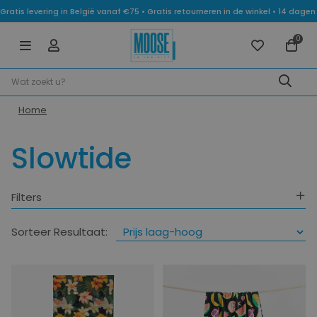
Gratis levering in België vanaf €75 • Gratis retourneren in de winkel • 14 dag
0
Home
Slowtide
Filters
Categorie
Sorteer Resultaat:
Kleuren