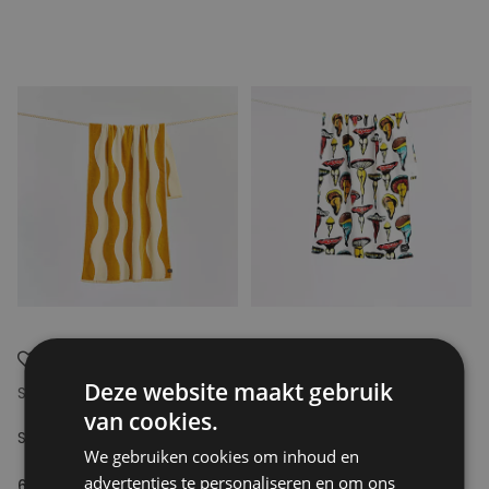
Deze website maakt gebruik
SLOWTIDE
SLOWTIDE
van cookies.
SLOWTIDE STRIPE TOWEL
CECILIA TOWEL
We gebruiken cookies om inhoud en
advertenties te personaliseren en om ons
60.00€
50.00€