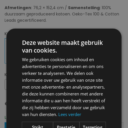
Afmetingen
: 76,2 × 152,4 cm /
Samenstelling
: 100%
duurzaam geproduceerd katoen. Oeko-Tex 100 & Cotton
Leads gecertificeerd.
Kies uw kleur:
Fawn
Deze website maakt gebruik
van cookies.
We gebruiken cookies om inhoud en
advertenties te personaliseren en om ons
verkeer te analyseren. We delen ook
Kies uw maat:
OS
informatie over uw gebruik van onze site
OS
met onze advertentie- en analysepartners,
die deze kunnen combineren met andere
informatie die u aan hen heeft verstrekt of
€ 50,00
die zij hebben verzameld door uw gebruik
van hun diensten.
Lees verder
Levering 2-3 Werkdagen
Strikt
Prestatie
Targeting