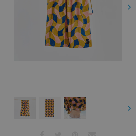
Next
Next