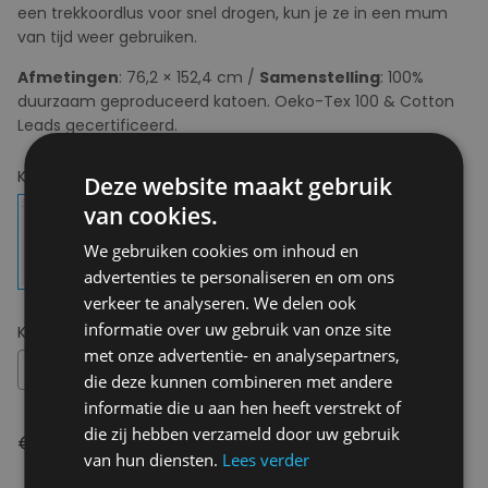
een trekkoordlus voor snel drogen, kun je ze in een mum
van tijd weer gebruiken.
Afmetingen
: 76,2 × 152,4 cm /
Samenstelling
: 100%
duurzaam geproduceerd katoen. Oeko-Tex 100 & Cotton
Leads gecertificeerd.
Kies uw kleur:
Guava
Deze website maakt gebruik
van cookies.
We gebruiken cookies om inhoud en
advertenties te personaliseren en om ons
verkeer te analyseren. We delen ook
informatie over uw gebruik van onze site
Kies uw maat:
OS
met onze advertentie- en analysepartners,
OS
die deze kunnen combineren met andere
informatie die u aan hen heeft verstrekt of
die zij hebben verzameld door uw gebruik
€ 45,00
van hun diensten.
Lees verder