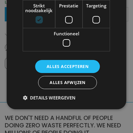
Levering 2-3 Werkdagen
Strikt
Prestatie
Targeting
noodzakelijk
Toevoegen Aan Mandje
Gratis verzending in België
Functioneel
Vanaf €75,00
14 dagen om te retourneren
Nooit meer spijt van krijgen
Click en Collect
Afhalen in de winkel tussen 10u-18u.
ALLES ACCEPTEREN
ALLES AFWIJZEN
DETAILS WEERGEVEN
WE DON'T NEED A HANDFUL OF PEOPLE
DOING ZERO WASTE PERFECTLY. WE NEED
MILLIONS OF PEOPLE DOING IT