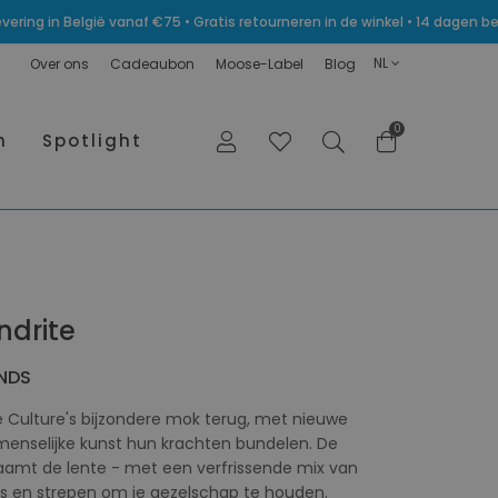
levering in België vanaf €75 • Gratis retourneren in de winkel • 14 dagen
NL
Over ons
Cadeaubon
Moose-Label
Blog
0
n
Spotlight
ndrite
ANDS
e Culture's bijzondere mok terug, met nieuwe
enselijke kunst hun krachten bundelen. De
aamt de lente - met een verfrissende mix van
els en strepen om je gezelschap te houden.