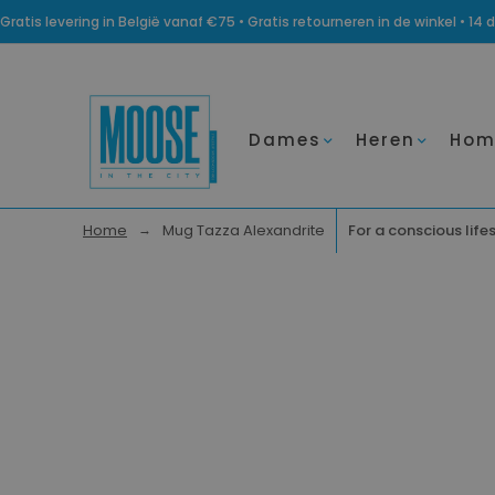
Gratis levering in België vanaf €75 • Gratis retourneren in de winkel • 
Dames
Heren
Hom
Home
Mug Tazza Alexandrite
For a conscious life