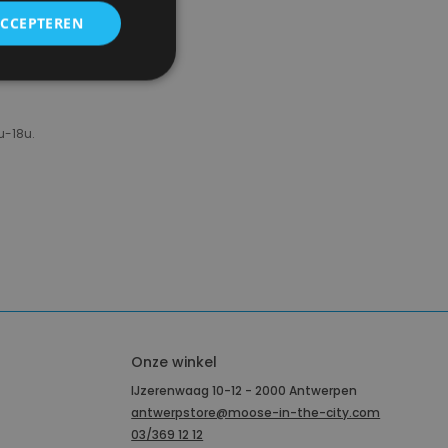
ACCEPTEREN
u-18u.
Onze winkel
IJzerenwaag 10-12 - 2000 Antwerpen
antwerpstore@moose-in-the-city.com
03/369 12 12