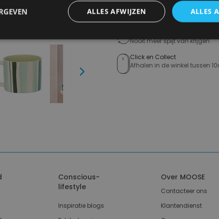
Gratis verzending in België
ERGEVEN
ALLES AFWIJZEN
ALLES 
Vanaf €75,00
14 dagen om te retourneren
Nooit meer spijt van krijgen
Click en Collect
Afhalen in de winkel tussen 10
Next
d
Conscious-
Over MOOSE
lifestyle
Contacteer ons
Inspiratie blogs
Klantendienst