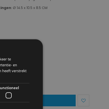
ingen
: Ø 14.5 x 10.5 x 8.5 CM
keer te
tentie- en
 heeft verstrekt
unctioneel
egen Aan Mandje