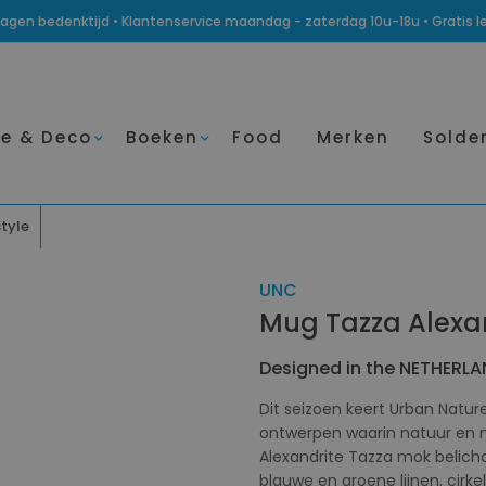
14 dagen bedenktijd • Klantenservice maandag - zaterdag 10u-18u • Gratis 
e & Deco
Boeken
Food
Merken
Solde
style
UNC
Mug Tazza Alexa
Designed in the NETHERL
Dit seizoen keert Urban Natur
ontwerpen waarin natuur en m
Alexandrite Tazza mok belich
blauwe en groene lijnen, cirk