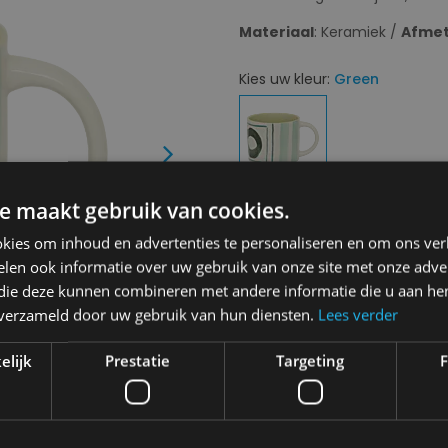
Materiaal
: Keramiek /
Afmet
Kies uw kleur:
Green
Next
e maakt gebruik van cookies.
Kies uw maat:
OS
kies om inhoud en advertenties te personaliseren en om ons ver
OS
len ook informatie over uw gebruik van onze site met onze adver
 die deze kunnen combineren met andere informatie die u aan hen
n verzameld door uw gebruik van hun diensten.
Lees verder
€ 14,95
elijk
Prestatie
Targeting
F
Levering 2-3 Werkdagen
Toevo