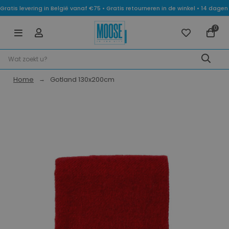
Gratis levering in België vanaf €75 • Gratis retourneren in de winkel • 14 dag
0
Home
Gotland 130x200cm