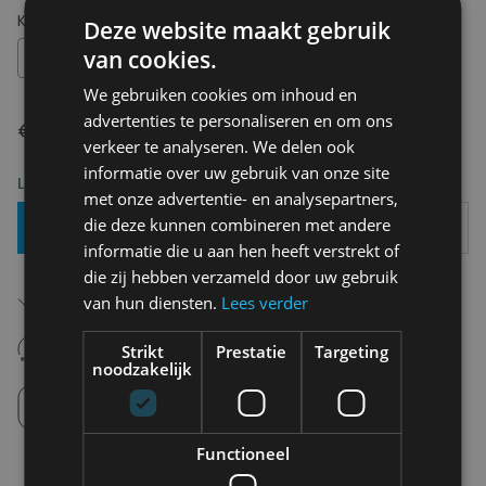
Kies uw maat:
OS
Deze website maakt gebruik
van cookies.
OS
We gebruiken cookies om inhoud en
advertenties te personaliseren en om ons
€ 95,95
verkeer te analyseren. We delen ook
informatie over uw gebruik van onze site
Levering 2-3 Werkdagen
met onze advertentie- en analysepartners,
die deze kunnen combineren met andere
Toevoegen Aan Mandje
informatie die u aan hen heeft verstrekt of
die zij hebben verzameld door uw gebruik
Gratis verzending in België
van hun diensten.
Lees verder
Vanaf €75,00
14 dagen om te retourneren
Strikt
Prestatie
Targeting
Nooit meer spijt van krijgen
noodzakelijk
Click en Collect
Afhalen in de winkel tussen 10u-18u.
Functioneel