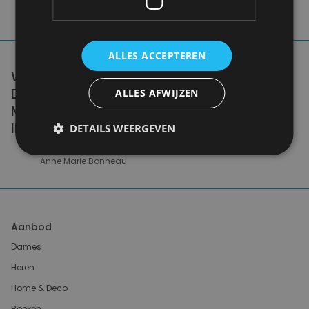
ALLES ACCEPTEREN
WE DON'T NEED A HANDFUL OF PEOPLE
DOING ZERO WASTE PERFECTLY. WE NEED
ALLES AFWIJZEN
MILLIONS OF PEOPLE DOING IT
IMPERFECTLY.
DETAILS WEERGEVEN
Anne Marie Bonneau
Aanbod
Dames
Heren
Home & Deco
Boeken