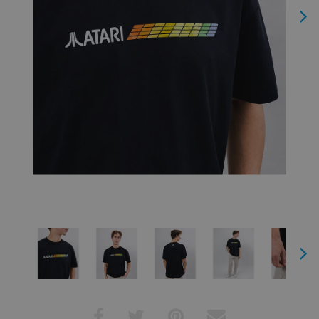
Next
Next