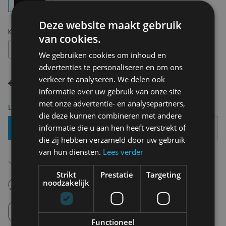
Deze website maakt gebruik
Kies uw maat:
S
van cookies.
S
We gebruiken cookies om inhoud en
advertenties te personaliseren en om ons
verkeer te analyseren. We delen ook
€ 49,90
€ 34,93
informatie over uw gebruik van onze site
met onze advertentie- en analysepartners,
Levering 2-3 Werkdagen
die deze kunnen combineren met andere
informatie die u aan hen heeft verstrekt of
Toevoegen Aan Mandje
die zij hebben verzameld door uw gebruik
van hun diensten.
Lees verder
Gratis verzending in België
Vanaf €75,00
Strikt
Prestatie
Targeting
14 dagen om te retourneren
noodzakelijk
Nooit meer spijt van krijgen
Click en Collect
Afhalen in de winkel tussen 10u-18u.
Functioneel