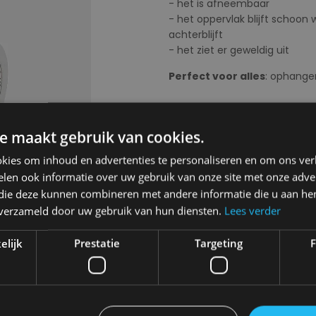
- het is afneembaar
- het oppervlak blijft schoon 
achterblijft
- het ziet er geweldig uit
Perfect voor alles
: ophangen
Next
Kies uw kleur:
Alphabet
e maakt gebruik van cookies.
kies om inhoud en advertenties te personaliseren en om ons ver
len ook informatie over uw gebruik van onze site met onze adver
 die deze kunnen combineren met andere informatie die u aan hen
Kies uw maat:
OS
n verzameld door uw gebruik van hun diensten.
Lees verder
OS
elijk
Prestatie
Targeting
F
€ 4,00
Levering 2-3 Werkdagen