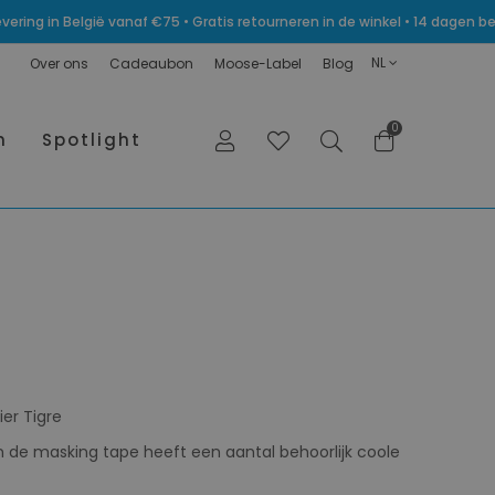
levering in België vanaf €75 • Gratis retourneren in de winkel • 14 dagen
NL
Over ons
Cadeaubon
Moose-Label
Blog
0
n
Spotlight
ier Tigre
n de masking tape heeft een aantal behoorlijk coole