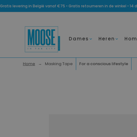
Gratis levering in België vanaf €75 • Gratis retourneren in de winkel • 
Dames
Heren
Hom
Home
Masking Tape
For a conscious lifestyle