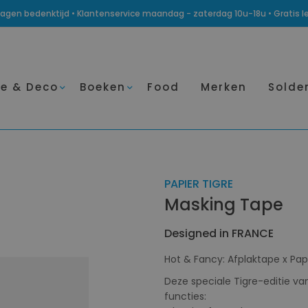
14 dagen bedenktijd • Klantenservice maandag - zaterdag 10u-18u • Gratis 
e & Deco
Boeken
Food
Merken
Solde
PAPIER TIGRE
Masking Tape
Designed in FRANCE
Hot & Fancy: Afplaktape x Pap
Deze speciale Tigre-editie va
functies: