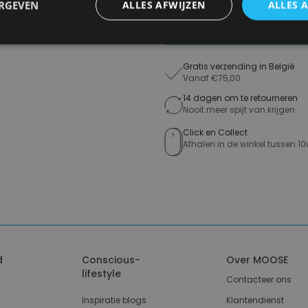
ERGEVEN
ALLES AFWIJZEN
ALLES 
Toevo
Gratis verzending in België
Vanaf €75,00
14 dagen om te retourneren
Nooit meer spijt van krijgen
Click en Collect
Afhalen in de winkel tussen 10
d
Conscious-
Over MOOSE
lifestyle
Contacteer ons
Inspiratie blogs
Klantendienst