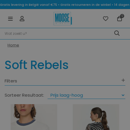
Gratis levering in België vanaf €75 • Gratis retourneren in de winkel • 14 dag
0
Home
Soft Rebels
Filters
Categorie
Sorteer Resultaat:
Maat