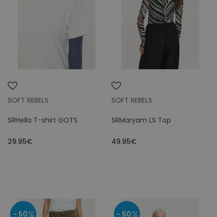
Kleuren
Prijs
SOFT REBELS
SOFT REBELS
SRHella T-shirt GOTS
SRMaryam LS Top
29.95€
49.95€
- 50
- 50