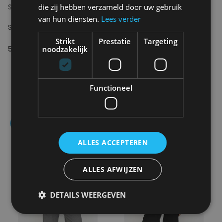
die zij hebben verzameld door uw gebruik
SOFT REBELS
SOFT REBELS
van hun diensten.
Lees verder
SRFenja Stripe O-neck Top
SRFreedom Long shirt
Strikt
Prestatie
Targeting
noodzakelijk
59.95€
59.95€
29.98€
Functioneel
- 50
ALLES ACCEPTEREN
ALLES AFWIJZEN
DETAILS WEERGEVEN