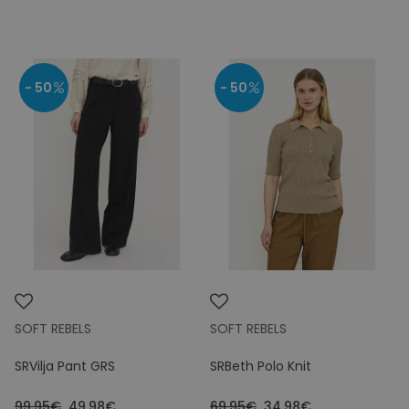
- 50
- 50
SOFT REBELS
SOFT REBELS
SRVilja Pant GRS
SRBeth Polo Knit
99.95€
49.98€
69.95€
34.98€