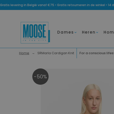
Gratis levering in België vanaf €75 • Gratis retourneren in de winkel • 
Dames
Heren
Hom
Home
SRMarla Cardigan Knit
For a conscious lifes
-50%