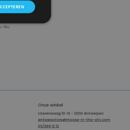
ACCEPTEREN
u-18u.
Onze winkel
IJzerenwaag 10-12 - 2000 Antwerpen
antwerpstore@moose-in-the-city.com
03/369 12 12