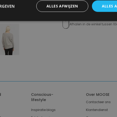
ERGEVEN
ALLES AFWIJZEN
ALLES 
14 dagen om te retourneren
Nooit meer spijt van krijgen
Click en Collect
Afhalen in de winkel tussen 10
d
Conscious-
Over MOOSE
lifestyle
Contacteer ons
Inspiratie blogs
Klantendienst