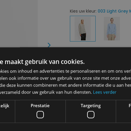
Kies uw kleur:
003 Light Grey
Next
Kies uw maat:
XS
e maakt gebruik van cookies.
XS
kies om inhoud en advertenties te personaliseren en om ons ver
len ook informatie over uw gebruik van onze site met onze adver
€ 69,95
€ 34,98
 die deze kunnen combineren met andere informatie die u aan hen
n verzameld door uw gebruik van hun diensten.
Lees verder
Levering 2-3 Werkdagen
elijk
Prestatie
Targeting
F
Toevo
Gratis verzending in België
Vanaf €75,00