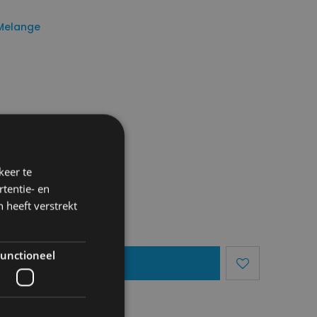
 Melange
keer te
tentie- en
 heeft verstrekt
unctioneel
egen Aan Mandje