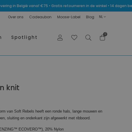
levering in België vanaf €75 • Gratis retourneren in de winkel • 14 dagen
NL
Over ons
Cadeaubon
Moose-Label
Blog
0
n
Spotlight
n knit
orm van Soft Rebels heeft een ronde hals, lange mouwen en
en, sluiting en onderkant zijn afgewerkt met ribboord.
(LENZING™ ECOVERO™), 20% Nylon