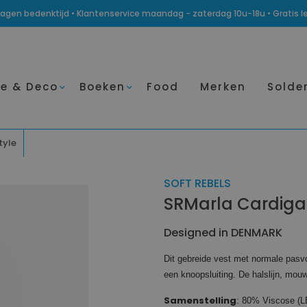
14 dagen bedenktijd • Klantenservice maandag - zaterdag 10u-18u • Gratis 
e & Deco
Boeken
Food
Merken
Solde
tyle
SOFT REBELS
SRMarla Cardiga
Designed in DENMARK
Dit gebreide vest met normale pasv
een knoopsluiting. De halslijn, mouw
Samenstelling
: 80% Viscose 