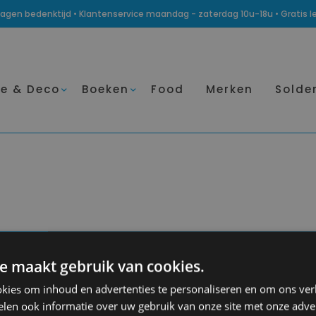
14 dagen bedenktijd • Klantenservice maandag - zaterdag 10u-18u • Gratis 
e & Deco
Boeken
Food
Merken
Solde
e maakt gebruik van cookies.
d
Conscious-
Over MOOSE
lifestyle
Contacteer ons
kies om inhoud en advertenties te personaliseren en om ons ver
len ook informatie over uw gebruik van onze site met onze adver
Inspiratie blogs
Klantendienst