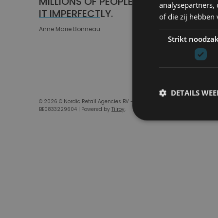
MILLIONS OF PEOPLE DOING
analysepartners,
Home & 
IT IMPERFECTLY.
of die zij hebbe
Boeken
Anne Marie Bonneau
Strikt noodzak
Food
DETAILS WE
© 2026 © Nordic Retail Agencies BV -
Veil
BE0833229604 | Powered by
Tilroy
.