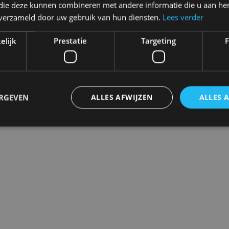
 die deze kunnen combineren met andere informatie die u aan hen
Deco
E-bike levering
Over ons
n verzameld door uw gebruik van hun diensten.
Lees verder
Merken
Vacatures
elijk
Prestatie
Targeting
F
Moose-Label
Bestelling annulere
ERGEVEN
ALLES AFWIJZEN
ALLES 
ig betalen met
Bezorgd door