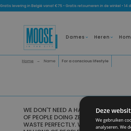
Gratis levering in België vanaf €75 • Gratis retourneren in de winkel • 
Dames
Heren
Hom
Home
:name
For a conscious lifestyle
WE DON'T NEED A HANDFUL
Deze websit
Aanbo
OF PEOPLE DOING ZERO
Dames
We gebruiken coo
WASTE PERFECTLY. WE NEED
analyseren. We de
Heren