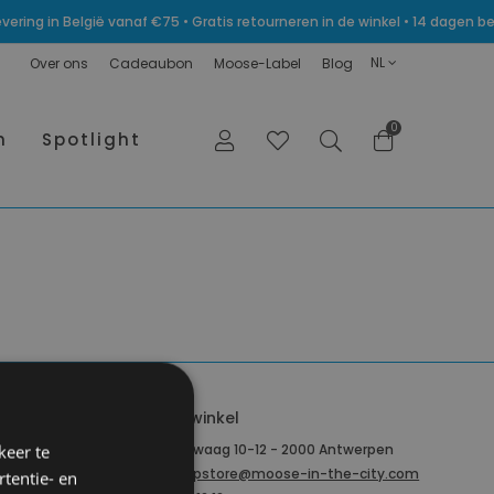
levering in België vanaf €75 • Gratis retourneren in de winkel • 14 dagen
NL
Over ons
Cadeaubon
Moose-Label
Blog
0
n
Spotlight
Onze winkel
IJzerenwaag 10-12 - 2000 Antwerpen
keer te
antwerpstore@moose-in-the-city.com
tentie- en