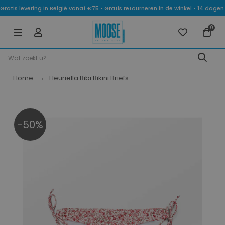
Gratis levering in België vanaf €75 • Gratis retourneren in de winkel • 14 dag
0
Home
Fleuriella Bibi Bikini Briefs
-50%