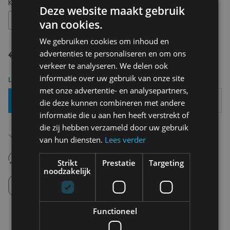
Kies uw maat:
XL
Deze website maakt gebruik
XL
van cookies.
We gebruiken cookies om inhoud en
€ 35,00
€ 17,50
advertenties te personaliseren en om ons
verkeer te analyseren. We delen ook
informatie over uw gebruik van onze site
Levering 2-3 Werkdagen
met onze advertentie- en analysepartners,
Toevoegen Aan Mandje
die deze kunnen combineren met andere
informatie die u aan hen heeft verstrekt of
die zij hebben verzameld door uw gebruik
Gratis verzending in België
Vanaf €75,00
van hun diensten.
Lees verder
14 dagen om te retourneren
Nooit meer spijt van krijgen
Strikt
Prestatie
Targeting
noodzakelijk
Click en Collect
Afhalen in de winkel tussen 10u-18u.
Functioneel