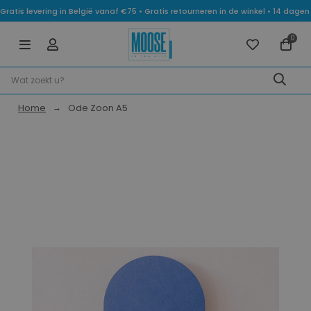
Gratis levering in België vanaf €75 • Gratis retourneren in de winkel • 14 dag
0
Home
Ode Zoon A5