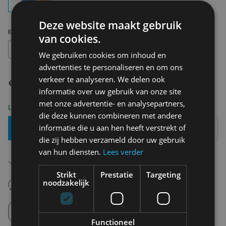
Deze website maakt gebruik
Kies uw maat:
OS
van cookies.
OS
We gebruiken cookies om inhoud en
advertenties te personaliseren en om ons
verkeer te analyseren. We delen ook
€ 6,90
informatie over uw gebruik van onze site
met onze advertentie- en analysepartners,
Levering 2-3 Werkdagen
die deze kunnen combineren met andere
informatie die u aan hen heeft verstrekt of
Toevoegen Aan Mandje
die zij hebben verzameld door uw gebruik
van hun diensten.
Lees verder
Gratis verzending in België
Vanaf €75,00
Strikt
Prestatie
Targeting
14 dagen om te retourneren
noodzakelijk
Nooit meer spijt van krijgen
Click en Collect
Afhalen in de winkel tussen 10u-18u.
Functioneel