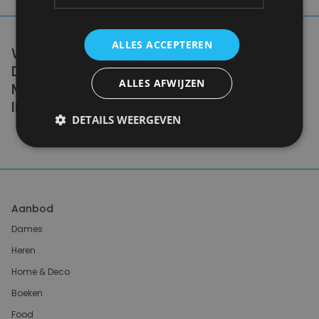
ALLES ACCEPTEREN
WE DON'T NEED A HANDFUL OF PEOPLE
DOING ZERO WASTE PERFECTLY. WE NEED
ALLES AFWIJZEN
MILLIONS OF PEOPLE DOING IT
IMPERFECTLY.
DETAILS WEERGEVEN
Anne Marie Bonneau
Aanbod
Dames
Heren
Home & Deco
Boeken
Food