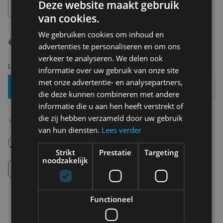
Deze website maakt gebruik
OS
van cookies.
We gebruiken cookies om inhoud en
€ 6,90
advertenties te personaliseren en om ons
verkeer te analyseren. We delen ook
Levering 2-3 Werkdagen
informatie over uw gebruik van onze site
met onze advertentie- en analysepartners,
Toevoegen Aan Mandje
die deze kunnen combineren met andere
informatie die u aan hen heeft verstrekt of
Gratis verzending in België
die zij hebben verzameld door uw gebruik
Vanaf €75,00
van hun diensten.
Lees verder
14 dagen om te retourneren
Nooit meer spijt van krijgen
Strikt
Prestatie
Targeting
noodzakelijk
Click en Collect
Afhalen in de winkel tussen 10u-18u.
Functioneel