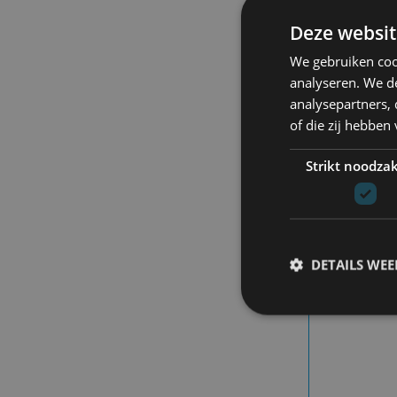
W
W
Deze websit
We gebruiken coo
79
analyseren. We de
analysepartners,
of die zij hebbe
Strikt noodzak
- 50
DETAILS WE