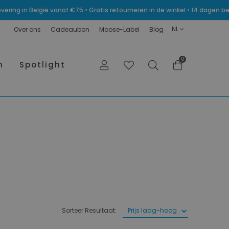
levering in België vanaf €75 • Gratis retourneren in de winkel • 14 dagen
NL
Over ons
Cadeaubon
Moose-Label
Blog
0
n
Spotlight
Sorteer Resultaat: