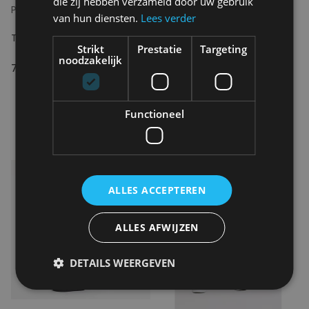
die zij hebben verzameld door uw gebruik
PLAIN
PLAIN
van hun diensten.
Lees verder
TURIPL SHORTS 041
THEOPL 079 THUNDER
Strikt
Prestatie
Targeting
HERRINGBONE "34
noodzakelijk
79.95€
135.00€
Functioneel
ALLES ACCEPTEREN
ALLES AFWIJZEN
DETAILS WEERGEVEN