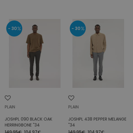
- 30
- 30
PLAIN
PLAIN
JOSHPL 090 BLACK OAK
JOSHPL 438 PEPPER MELANGE
HERRINGBONE "34
"34
149.95€
104.97€
149.95€
104.97€