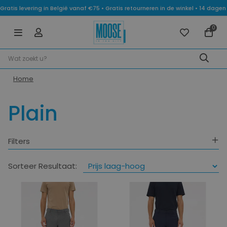
Gratis levering in België vanaf €75 • Gratis retourneren in de winkel • 14 dag
0
Home
Plain
Filters
Categorie
Sorteer Resultaat:
Maat