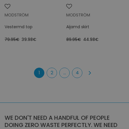
MODSTRÖM
MODSTRÖM
Vestermd top
Aijamd skirt
79.95€
39.98€
89.95€
44.98€
1
2
...
4
WE DON'T NEED A HANDFUL OF PEOPLE
DOING ZERO WASTE PERFECTLY. WE NEED