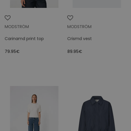
MODSTRÖM
MODSTRÖM
Carinamd print top
Crismd vest
79.95€
89.95€