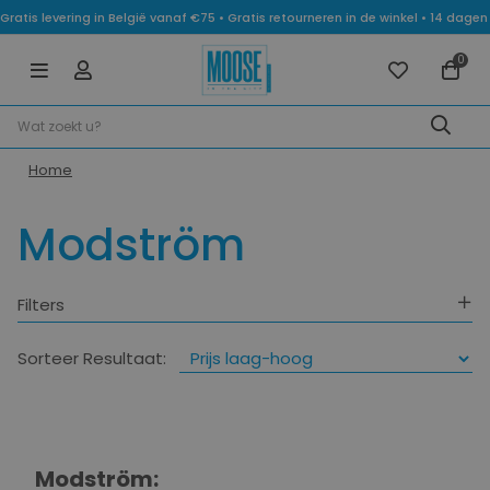
Gratis levering in België vanaf €75 • Gratis retourneren in de winkel • 14 dag
0
Home
Modström
Filters
Categorie
Sorteer Resultaat:
Maat
Modström: