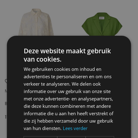
Deze website maakt gebruik
van cookies.
We gebruiken cookies om inhoud en
advertenties te personaliseren en om ons
verkeer te analyseren. We delen ook
MODSTRÖM
MODSTRÖM
informatie over uw gebruik van onze site
met onze advertentie- en analysepartners,
Babaramd long shirt
Benittamd vest
die deze kunnen combineren met andere
informatie die u aan hen heeft verstrekt of
119.95€
129.95€
die zij hebben verzameld door uw gebruik
van hun diensten.
Lees verder