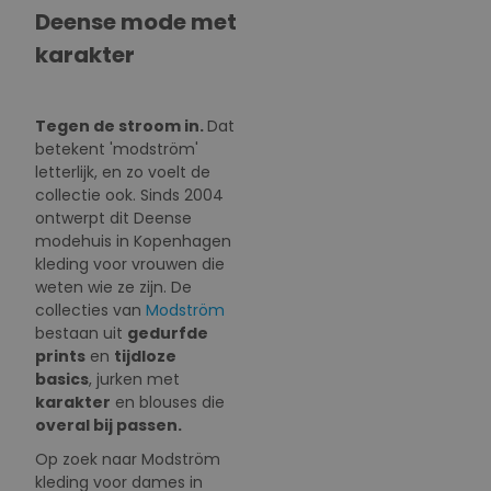
Kleuren
Deense mode met
karakter
Prijs
Tegen de stroom in.
Dat
betekent 'modström'
letterlijk, en zo voelt de
collectie ook. Sinds 2004
ontwerpt dit Deense
modehuis in Kopenhagen
kleding voor vrouwen die
weten wie ze zijn. De
collecties van
Modström
bestaan uit
gedurfde
prints
en
tijdloze
basics
, jurken met
karakter
en blouses die
overal bij passen.
Op zoek naar Modström
kleding voor dames in