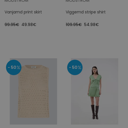
MODSTRÖM
MODSTRÖM
Vanjamd print skirt
Viggemd stripe shirt
99.95€
49.98€
109.95€
54.98€
- 50
- 50