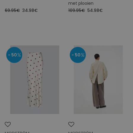
met plooien
69.95€
34.98€
109.95€
54.98€
- 50
- 50