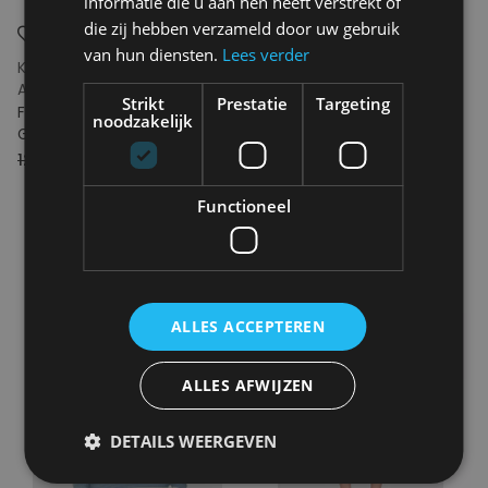
informatie die u aan hen heeft verstrekt of
die zij hebben verzameld door uw gebruik
van hun diensten.
Lees verder
KNOWLEDGE COTTON
KNOWLEDGE COTTON
APPAREL
APPAREL
Strikt
Prestatie
Targeting
FLINT chino twill pants "34 -
Merino mid length v-neck
noodzakelijk
GOTS/Vegan
dress - RWS
120.00€
60.00€
199.95€
Functioneel
ALLES ACCEPTEREN
ALLES AFWIJZEN
DETAILS WEERGEVEN