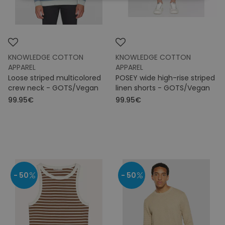
KNOWLEDGE COTTON
KNOWLEDGE COTTON
APPAREL
APPAREL
Loose striped multicolored
POSEY wide high-rise striped
crew neck - GOTS/Vegan
linen shorts - GOTS/Vegan
99.95€
99.95€
- 50
- 50