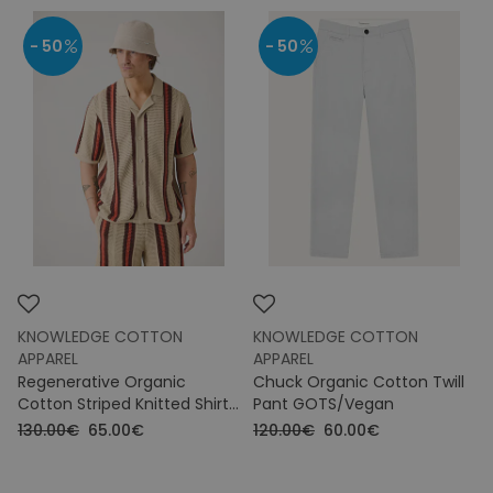
- 50
- 50
KNOWLEDGE COTTON
KNOWLEDGE COTTON
APPAREL
APPAREL
Regenerative Organic
Chuck Organic Cotton Twill
Cotton Striped Knitted Shirt
Pant GOTS/Vegan
GOTS/Vegan
130.00€
65.00€
120.00€
60.00€