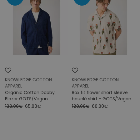
Maat
Kleuren
Prijs
KNOWLEDGE COTTON
KNOWLEDGE COTTON
APPAREL
APPAREL
Organic Cotton Dobby
Box fit flower short sleeve
Blazer GOTS/Vegan
bouclé shirt - GOTS/Vegan
130.00€
65.00€
120.00€
60.00€