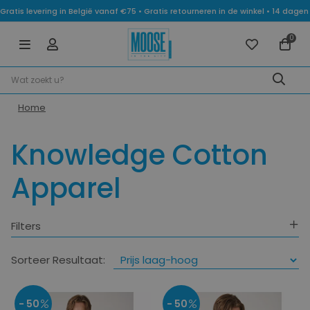
Gratis levering in België vanaf €75 • Gratis retourneren in de winkel • 14 dag
0
Home
Knowledge Cotton
Apparel
Filters
Geslacht
Sorteer Resultaat:
Categorie
- 50
- 50