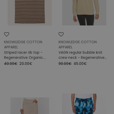
KNOWLEDGE COTTON
KNOWLEDGE COTTON
APPAREL
APPAREL
Striped racer rib top -
VAGN regular bubble knit
Regenerative Organic
crew neck - Regenerative
Certified™ - GOTS/Vegan
Organic Certified -
40.00€
20.00€
90.00€
45.00€
GOTS/Vegan