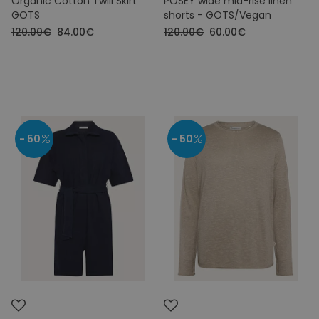
Organic Cotton Twill Skirt
POSEY wide mid-rise linen
GOTS
shorts - GOTS/Vegan
120.00€
84.00€
120.00€
60.00€
- 50
- 50