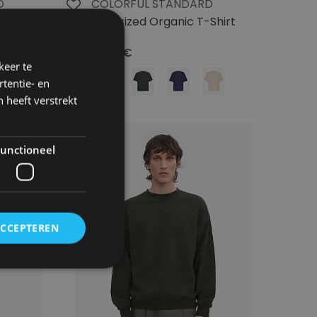
D
COLORFUL STANDARD
acket
Oversized Organic T-Shirt
35.00€
keer te
tentie- en
 heeft verstrekt
unctioneel
ACCEPTEREN