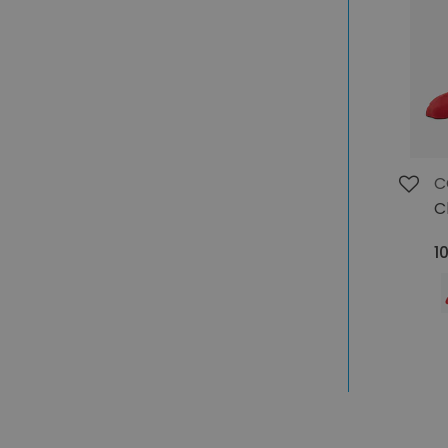
C
C
1