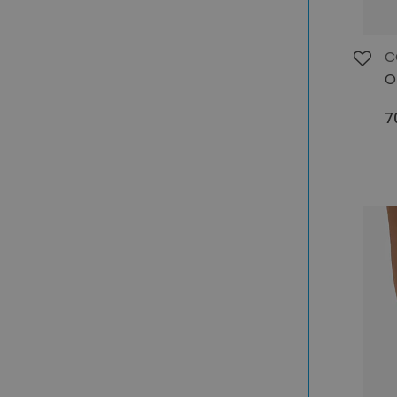
C
O
7