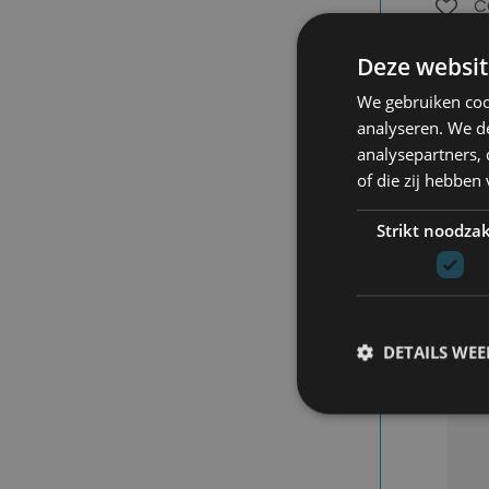
C
O
S
Deze websit
8
We gebruiken coo
analyseren. We de
analysepartners,
of die zij hebbe
Strikt noodzak
DETAILS WE