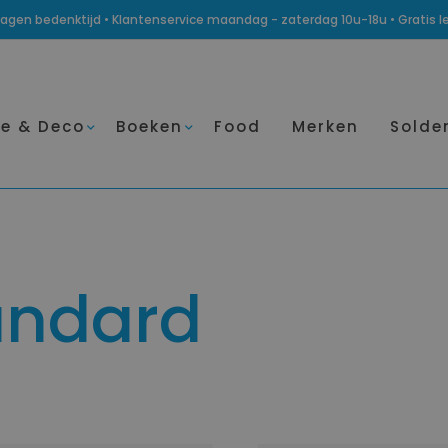
14 dagen bedenktijd • Klantenservice maandag - zaterdag 10u-18u • Gratis 
e & Deco
Boeken
Food
Merken
Solde
tandard