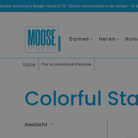
Gratis levering in België vanaf €75 • Gratis retourneren in de winkel • 
Dames
Heren
Hom
Home
For a conscious lifestyle
Colorful S
Geslacht