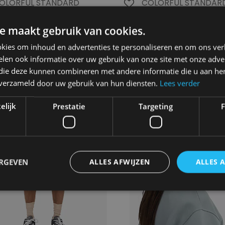
OLORFUL STANDARD
COLORFUL STANDAR
rganic Straight Leg
Organic Workwear J
weatpants
e maakt gebruik van cookies.
0.00€
135.00€
kies om inhoud en advertenties te personaliseren en om ons ver
len ook informatie over uw gebruik van onze site met onze adver
 die deze kunnen combineren met andere informatie die u aan hen
n verzameld door uw gebruik van hun diensten.
Lees verder
elijk
Prestatie
Targeting
F
ERGEVEN
ALLES AFWIJZEN
ALLES 