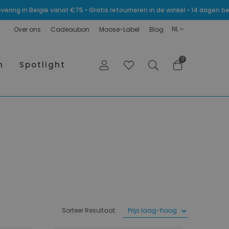
levering in België vanaf €75 • Gratis retourneren in de winkel • 14 dagen
NL
Over ons
Cadeaubon
Moose-Label
Blog
0
n
Spotlight
Sorteer Resultaat: