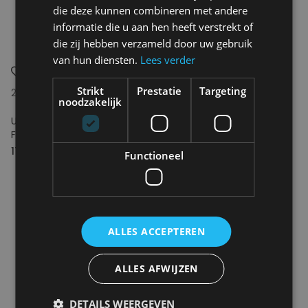
die deze kunnen combineren met andere
informatie die u aan hen heeft verstrekt of
die zij hebben verzameld door uw gebruik
van hun diensten.
Lees verder
Strikt
Prestatie
Targeting
24Bottles
24Bottles
noodzakelijk
Urban Bottle 250ml Ocean
Clima Bottle 330ml Ocean
Friends
Friends
17.00€
29.00€
Functioneel
ALLES ACCEPTEREN
ALLES AFWIJZEN
DETAILS WEERGEVEN