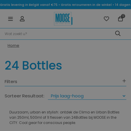
Gratis levering in België vanaf €75 • Gratis retourneren in de winkel • 14 dag
0
Home
24 Bottles
Filters
Categorie
Sorteer Resultaat:
Kleuren
Duurzaam, urban en stylish: ontdek de Clima en Urban Bottles
van 250ml, 500ml of 1l flessen van 24Bottles bij MOOSE in the
CITY. Cool gear for conscious people.