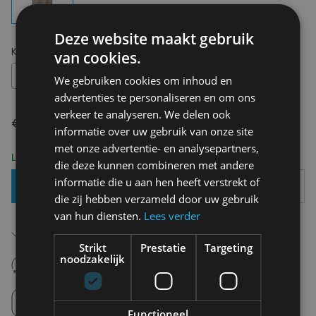
Deze website maakt gebruik
Kies uw maat:
M
van cookies.
M
We gebruiken cookies om inhoud en
advertenties te personaliseren en om ons
verkeer te analyseren. We delen ook
€ 109,00
informatie over uw gebruik van onze site
met onze advertentie- en analysepartners,
Levering 2-3 Werkdagen
die deze kunnen combineren met andere
informatie die u aan hen heeft verstrekt of
Toevoegen Aan Mandje
die zij hebben verzameld door uw gebruik
van hun diensten.
Lees verder
Gratis verzending in België
Vanaf €75,00
Strikt
Prestatie
Targeting
14 dagen om te retourneren
noodzakelijk
Nooit meer spijt van krijgen
Click en Collect
Afhalen in de winkel tussen 10u-18u.
Functioneel