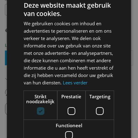
Deze website maakt gebruik
OS
van cookies.
We gebruiken cookies om inhoud en
€ 7,95
advertenties te personaliseren en om ons
verkeer te analyseren. We delen ook
Levering 2-3 Werkdagen
informatie over uw gebruik van onze site
met onze advertentie- en analysepartners,
Toevoegen Aan Mandje
die deze kunnen combineren met andere
informatie die u aan hen heeft verstrekt of
die zij hebben verzameld door uw gebruik
Gratis verzending in België
Vanaf €75,00
van hun diensten.
Lees verder
14 dagen om te retourneren
Nooit meer spijt van krijgen
Strikt
Prestatie
Targeting
noodzakelijk
Click en Collect
Afhalen in de winkel tussen 10u-18u.
Functioneel