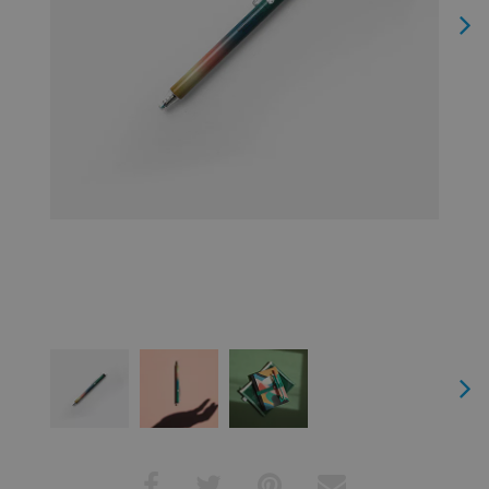
Next
Next