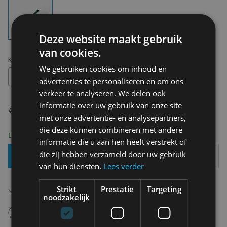
Deze website maakt gebruik
van cookies.
Kies uw maat:
OS
We gebruiken cookies om inhoud en
OS
advertenties te personaliseren en om ons
verkeer te analyseren. We delen ook
informatie over uw gebruik van onze site
€ 4,50
met onze advertentie- en analysepartners,
die deze kunnen combineren met andere
Levering 2-3 Werkdagen
informatie die u aan hen heeft verstrekt of
die zij hebben verzameld door uw gebruik
Toevoegen Aan Mandje
van hun diensten.
Lees verder
Gratis verzending in België
Strikt
Prestatie
Targeting
Vanaf €75,00
noodzakelijk
14 dagen om te retourneren
Nooit meer spijt van krijgen