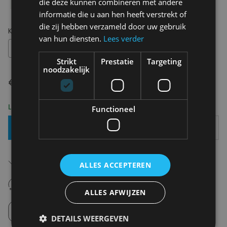
die deze kunnen combineren met andere
informatie die u aan hen heeft verstrekt of
die zij hebben verzameld door uw gebruik
Kies uw maat:
OS
van hun diensten.
Lees verder
OS
Strikt
Prestatie
Targeting
noodzakelijk
€ 40,00
Levering 2-3 Werkdagen
Functioneel
Toevoegen Aan Mandje
Gratis verzending in België
Vanaf €75,00
ALLES ACCEPTEREN
14 dagen om te retourneren
Nooit meer spijt van krijgen
ALLES AFWIJZEN
Click en Collect
Afhalen in de winkel tussen 10u-18u.
DETAILS WEERGEVEN