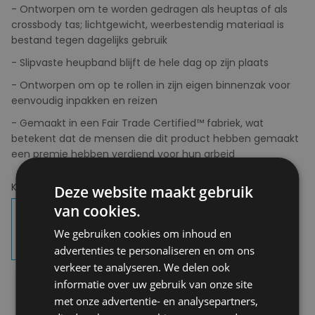
- Ontworpen om te worden gedragen als heuptas of als
crossbody tas; lichtgewicht, weerbestendig materiaal is
bestand tegen dagelijks gebruik
- Slipvaste heupband blijft de hele dag op zijn plaats
- Ontworpen om op te rollen in zijn eigen binnenzak voor
eenvoudig inpakken en reizen
- Gemaakt in een Fair Trade Certified™ fabriek, wat
betekent dat de mensen die dit product hebben gemaakt
een premie hebben verdiend voor hun arbeid
Kies uw kleur:
BLK Black
Deze website maakt gebruik
van cookies.
We gebruiken cookies om inhoud en
advertenties te personaliseren en om ons
verkeer te analyseren. We delen ook
informatie over uw gebruik van onze site
met onze advertentie- en analysepartners,