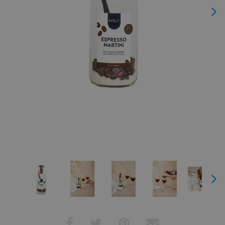
Next
Next