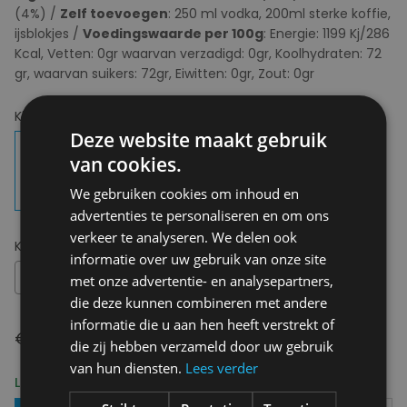
(4%) /
Zelf toevoegen
: 250 ml vodka, 200ml sterke koffie,
ijsblokjes /
Voedingswaarde per 100g
: Energie: 1199 Kj/286
Kcal, Vetten: 0gr waarvan verzadigd: 0gr, Koolhydraten: 72
gr, waarvan suikers: 72gr, Eiwitten: 0gr, Zout: 0gr
Kies uw kleur:
Espresso Martini
Deze website maakt gebruik
van cookies.
We gebruiken cookies om inhoud en
advertenties te personaliseren en om ons
verkeer te analyseren. We delen ook
Kies uw maat:
OS
informatie over uw gebruik van onze site
OS
met onze advertentie- en analysepartners,
die deze kunnen combineren met andere
informatie die u aan hen heeft verstrekt of
€ 11,95
die zij hebben verzameld door uw gebruik
van hun diensten.
Lees verder
Levering 2-3 Werkdagen