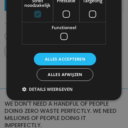
Strikt
Prestatie
Targeting
Toevoegen Aan Mandje
noodzakelijk
Gratis verzending in België
Vanaf €75,00
Functioneel
14 dagen om te retourneren
Nooit meer spijt van krijgen
Click en Collect
Afhalen in de winkel tussen 10u-18u.
ALLES ACCEPTEREN
ALLES AFWIJZEN
DETAILS WEERGEVEN
WE DON'T NEED A HANDFUL OF PEOPLE
DOING ZERO WASTE PERFECTLY. WE NEED
MILLIONS OF PEOPLE DOING IT
IMPERFECTLY.