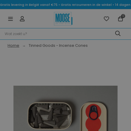
Gratis levering in België vanaf €75 • Gratis retourneren in de winkel • 14 dag
0
Home
Tinned Goods - Incense Cones