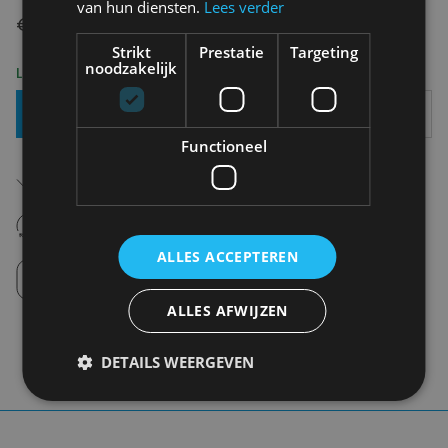
van hun diensten.
Lees verder
€ 20,00
Strikt
Prestatie
Targeting
noodzakelijk
Levering 2-3 Werkdagen
Toevoegen Aan Mandje
Functioneel
Gratis verzending in België
Vanaf €75,00
14 dagen om te retourneren
Nooit meer spijt van krijgen
ALLES ACCEPTEREN
Click en Collect
Afhalen in de winkel tussen 10u-18u.
ALLES AFWIJZEN
DETAILS WEERGEVEN