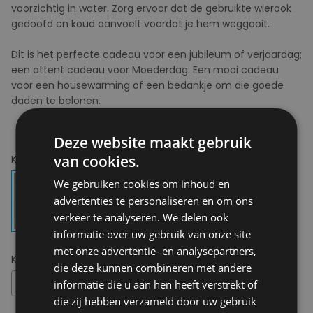
voorzichtig in water. Zorg ervoor dat de gebruikte wierook
gedoofd en koud aanvoelt voordat je hem weggooit.
Dit is het perfecte cadeau voor een jubileum of verjaardag;
een attent cadeau voor Moederdag. Een mooi cadeau
voor een housewarming of een bedankje om die goede
daden te belonen.
Deze website maakt gebruik
van cookies.
Kies uw kleur:
Incense Cones
We gebruiken cookies om inhoud en
advertenties te personaliseren en om ons
verkeer te analyseren. We delen ook
informatie over uw gebruik van onze site
met onze advertentie- en analysepartners,
Kies uw maat:
OS
die deze kunnen combineren met andere
OS
informatie die u aan hen heeft verstrekt of
die zij hebben verzameld door uw gebruik