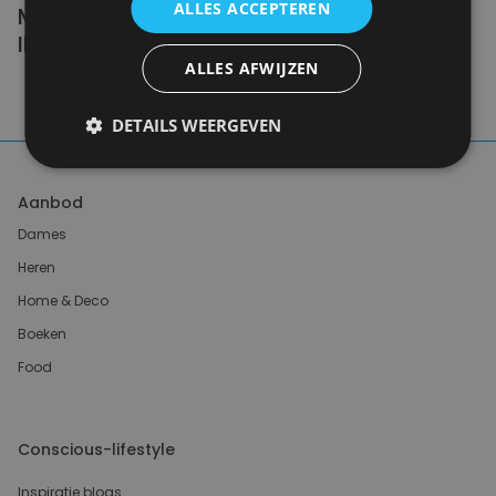
ALLES ACCEPTEREN
MILLIONS OF PEOPLE DOING IT
IMPERFECTLY.
ALLES AFWIJZEN
Anne Marie Bonneau
DETAILS WEERGEVEN
Aanbod
Dames
Heren
Home & Deco
Boeken
Food
Conscious-lifestyle
Inspiratie blogs