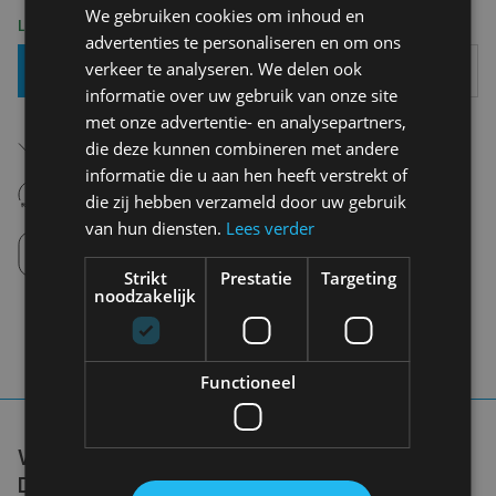
We gebruiken cookies om inhoud en
Levering 2-3 Werkdagen
advertenties te personaliseren en om ons
verkeer te analyseren. We delen ook
Toevoegen Aan Mandje
informatie over uw gebruik van onze site
met onze advertentie- en analysepartners,
Gratis verzending in België
die deze kunnen combineren met andere
Vanaf €75,00
informatie die u aan hen heeft verstrekt of
14 dagen om te retourneren
die zij hebben verzameld door uw gebruik
Nooit meer spijt van krijgen
van hun diensten.
Lees verder
Click en Collect
Afhalen in de winkel tussen 10u-18u.
Strikt
Prestatie
Targeting
noodzakelijk
Functioneel
WE DON'T NEED A HANDFUL OF PEOPLE
DOING ZERO WASTE PERFECTLY. WE NEED