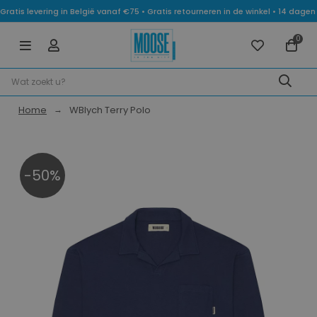
Gratis levering in België vanaf €75 • Gratis retourneren in de winkel • 14 dag
0
Home
WBlych Terry Polo
-50%