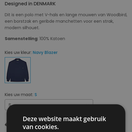
Designed in DENMARK
Dit is een polo met V-hals en lange mouwen van Woodbird,
een borstzak en geribde manchetten voor een strak,
modern silhouet.
Samenstelling
: 100% Katoen
Kies uw kleur:
Navy Blazer
Kies uw maat:
S
S
Deze website maakt gebruik
€ 99,95
€ 49,98
van cookies.