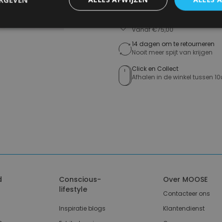
Gratis verzending in België
Vanaf €75,00
14 dagen om te retourneren
Nooit meer spijt van krijgen
Click en Collect
Afhalen in de winkel tussen 10
d
Conscious-
Over MOOSE
lifestyle
Contacteer ons
Inspiratie blogs
Klantendienst