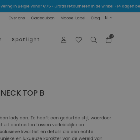
levering in België vanaf €75 • Gratis retourneren in de winkel • 14 dagen
NL
Over ons
Cadeaubon
Moose-Label
Blog
0
n
Spotlight
RNECK TOP B
ban lady aan. Ze heeft een gedurfde stijl, waardoor
 uit contrasten tussen verleidelijke en
Exclusieve kwaliteit en details die een echte
et unieke en luxueuze karakter van de wereld van