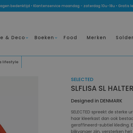
14 dagen bedenktijd • Klantenservice maandag - zaterdag 10u-18u • Gratis 
e & Deco
Boeken
Food
Merken
Solde
 lifestyle
SELECTED
SLFLISA SL HALTE
Designed in DENMARK
SELECTED spreekt de sterke ur
haar kleerkast dan ook bestaat
geraffineerd-subtiel kleding. 
blikvanger zijn, versterken h