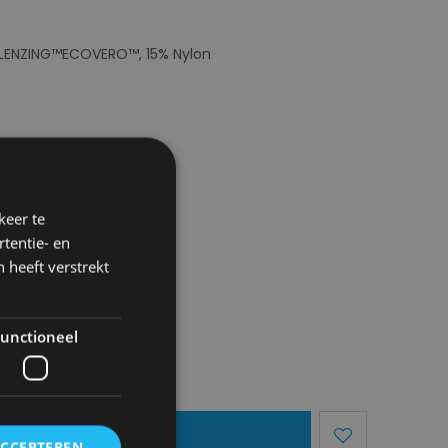
e LENZING™ECOVERO™, 15% Nylon
keer te
tentie- en
 heeft verstrekt
unctioneel
egen Aan Mandje
ACCEPTEREN