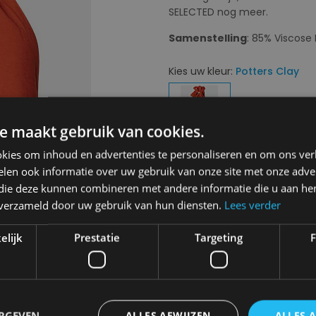
SELECTED nog meer.
Samenstelling
: 85% Viscos
Kies uw kleur:
Potters Clay
Next
e maakt gebruik van cookies.
kies om inhoud en advertenties te personaliseren en om ons ver
len ook informatie over uw gebruik van onze site met onze adver
Kies uw maat:
36
 die deze kunnen combineren met andere informatie die u aan hen
36
n verzameld door uw gebruik van hun diensten.
Lees verder
elijk
Prestatie
Targeting
F
€ 79,99
€ 39,99
Levering 2-3 Werkdagen
Toevo
ERGEVEN
ALLES AFWIJZEN
ALLES 