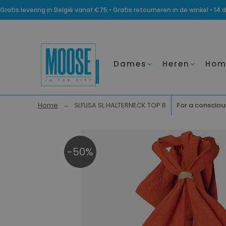
Gratis levering in België vanaf €75 • Gratis retourneren in de winkel • 
Dames
Heren
Hom
Home
SLFLISA SL HALTERNECK TOP B
For a conscious
-50%