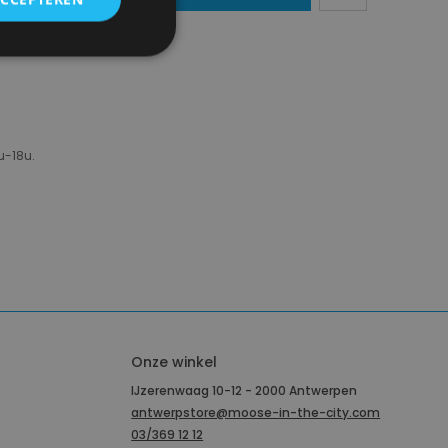
u-18u.
Onze winkel
IJzerenwaag 10-12 - 2000 Antwerpen
antwerpstore@moose-in-the-city.com
03/369 12 12