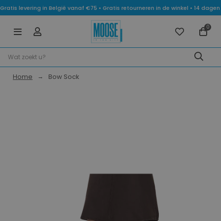
Gratis levering in België vanaf €75 • Gratis retourneren in de winkel • 14 dag
0
Home
Bow Sock