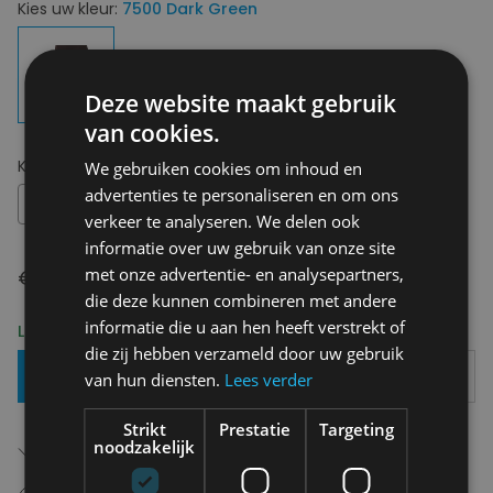
Kies uw kleur:
7500 Dark Green
Deze website maakt gebruik
van cookies.
Kies uw maat:
36 - 40
We gebruiken cookies om inhoud en
advertenties te personaliseren en om ons
36 - 40
verkeer te analyseren. We delen ook
informatie over uw gebruik van onze site
met onze advertentie- en analysepartners,
€ 11,95
die deze kunnen combineren met andere
informatie die u aan hen heeft verstrekt of
Levering 2-3 Werkdagen
die zij hebben verzameld door uw gebruik
Toevoegen Aan Mandje
van hun diensten.
Lees verder
Strikt
Prestatie
Targeting
Gratis verzending in België
noodzakelijk
Vanaf €75,00
14 dagen om te retourneren