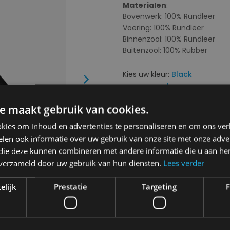
Materialen
:
Bovenwerk: 100% Rundleer
Voering: 100% Rundleer
Binnenzool: 100% Rundleer
Buitenzool: 100% Rubber
Kies uw kleur:
Black
Next
e maakt gebruik van cookies.
kies om inhoud en advertenties te personaliseren en om ons ver
len ook informatie over uw gebruik van onze site met onze adver
Kies uw maat:
38
 die deze kunnen combineren met andere informatie die u aan hen
n verzameld door uw gebruik van hun diensten.
Lees verder
38
elijk
Prestatie
Targeting
F
€ 165,00
Levering 2-3 Werkdagen