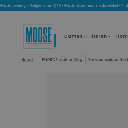
Gratis levering in België vanaf €75 • Gratis retourneren in de winkel • 
Dames
Heren
Hom
Home
PHOBOS Leather Clog
For a conscious lifes