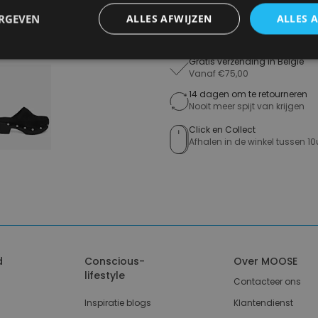
ERGEVEN
ALLES AFWIJZEN
ALLES 
Toevo
Gratis verzending in België
Vanaf €75,00
14 dagen om te retourneren
Nooit meer spijt van krijgen
Click en Collect
Afhalen in de winkel tussen 10
d
Conscious-
Over MOOSE
lifestyle
Contacteer ons
Inspiratie blogs
Klantendienst