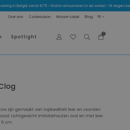
levering in België vanaf €75 • Gratis retourneren in de winkel • 14 dagen
NL
Over ons
Cadeaubon
Moose-Label
Blog
0
n
Spotlight
Clog
ow zijn gemaakt van topkwaliteit leer en voorzien
zool. Lichtgewicht imitatiehouten zool en met leer
 6 cm.