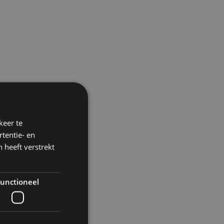
keer te
tentie- en
 heeft verstrekt
unctioneel