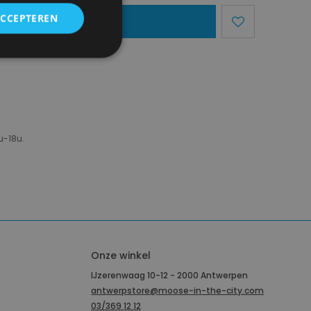
ACCEPTEREN
egen Aan Mandje
u-18u.
Onze winkel
IJzerenwaag 10-12 - 2000 Antwerpen
antwerpstore@moose-in-the-city.com
03/369 12 12