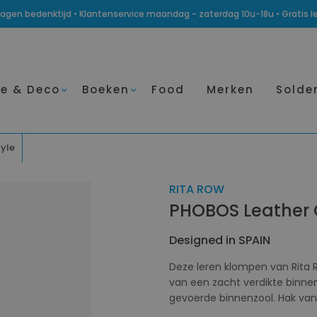
14 dagen bedenktijd • Klantenservice maandag - zaterdag 10u-18u • Gratis 
e & Deco
Boeken
Food
Merken
Solde
tyle
RITA ROW
PHOBOS Leather 
Designed in SPAIN
Deze leren klompen van Rita R
van een zacht verdikte binnen
gevoerde binnenzool. Hak van