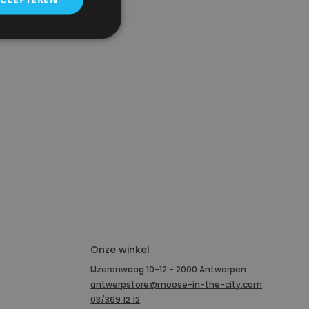
u-18u.
Onze winkel
IJzerenwaag 10-12 - 2000 Antwerpen
antwerpstore@moose-in-the-city.com
03/369 12 12