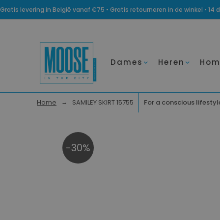
Gratis levering in België vanaf €75 • Gratis retourneren in de winkel • 
Dames
Heren
Hom
Home
SAMILEY SKIRT 15755
For a conscious lifestyl
-30%