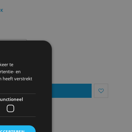
CK
keer te
tentie- en
 heeft verstrekt
egen Aan Mandje
unctioneel
ACCEPTEREN