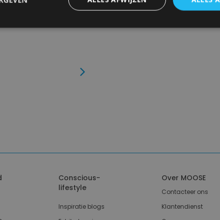
Click en Collect
Afhalen in de winkel tussen 10
Next
d
Conscious-
Over MOOSE
lifestyle
Contacteer ons
Inspiratie blogs
Klantendienst