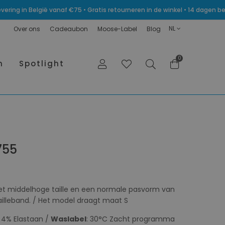
levering in België vanaf €75 • Gratis retourneren in de winkel • 14 dagen
NL
Over ons
Cadeaubon
Moose-Label
Blog
0
n
Spotlight
755
 met middelhoge taille en een normale pasvorm van
illeband. / Het model draagt maat S
, 4% Elastaan /
Waslabel
: 30°C Zacht programma