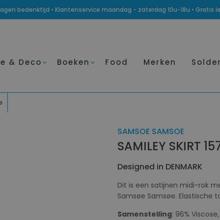
14 dagen bedenktijd • Klantenservice maandag - zaterdag 10u-18u • Gratis 
e & Deco
Boeken
Food
Merken
Solde
e
SAMSOE SAMSOE
SAMILEY SKIRT 15
Designed in DENMARK
Dit is een satijnen midi-rok
Samsøe Samsøe. Elastische ta
Samenstelling
: 96% Viscose