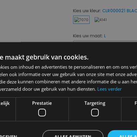
Kies uw kleur:
CLR000021 BLA
Kies uw maat:
L
L
Next
e maakt gebruik van cookies.
€ 130,00
€ 91,00
kies om inhoud en advertenties te personaliseren en om ons ver
len ook informatie over uw gebruik van onze site met onze adver
 die deze kunnen combineren met andere informatie die u aan hen
Levering 2-3 Werkdagen
n verzameld door uw gebruik van hun diensten.
Lees verder
Toevo
elijk
Prestatie
Targeting
F
Gratis verzending in België
Vanaf €75,00
14 dagen om te retourneren
Nooit meer spijt van krijgen
ERGEVEN
ALLES AFWIJZEN
ALLES 